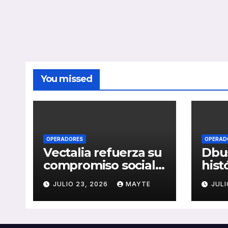
You missed
OPERADORES
OPERAD
Vectalia refuerza su
Dbus
compromiso social y
hist
medioambiental
cons
JULIO 23, 2026
MAYTE
JULI
con la publicación
del 
de su Memoria de
públ
RSC 2025
Seba