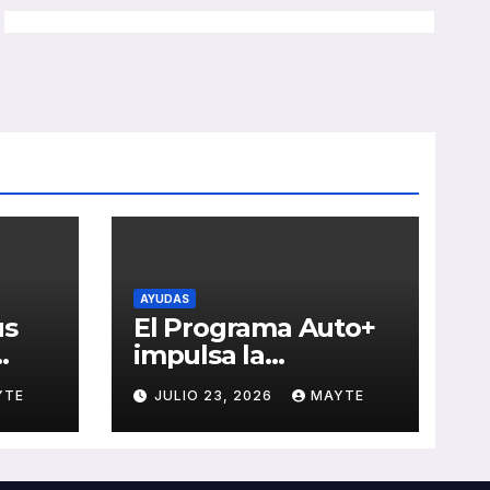
AYUDAS
us
El Programa Auto+
impulsa la
e de
renovación de flotas
YTE
JULIO 23, 2026
MAYTE
con ayudas a
vehículos eléctricos
 y
ligeros