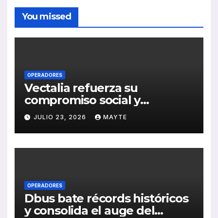
You missed
OPERADORES
Vectalia refuerza su
compromiso social y
medioambiental con la
JULIO 23, 2026
MAYTE
publicación de su Memoria
de RSC 2025
OPERADORES
Dbus bate récords históricos
y consolida el auge del