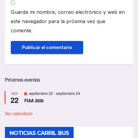
Guarda mi nombre, correo electrónico y web en
este navegador para la próxima vez que
comente.
Próximos eventos
D
septiembre 22
-
septiembre 24
SEP
22
e
FIAA 2026
s
t
a
Ver calendario
c
a
d
NOTICIAS CARRIL BUS
o