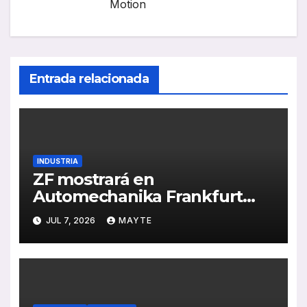
Motion
Entrada relacionada
INDUSTRIA
ZF mostrará en
Automechanika Frankfurt
2026 sus nuevas soluciones
JUL 7, 2026
MAYTE
de IA, formación en
electromovilidad y frenado
sostenible