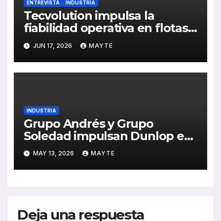
ENTREVISTA
INDUSTRIA
Tecvolution impulsa la
fiabilidad operativa en flotas
con baterías diseñadas
JUN 17, 2026
MAYTE
“desde la necesidad del
transportista”
INDUSTRIA
Grupo Andrés y Grupo
Soledad impulsan Dunlop en
España con una alianza
MAY 13, 2026
MAYTE
estratégica clave para la
movilidad profesional
Deja una respuesta