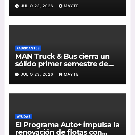
transporte público en San
JULIO 23, 2026
MAYTE
Sebastián
FABRICANTES
MAN Truck & Bus cierra un
sólido primer semestre de
2026 con crecimiento en
JULIO 23, 2026
MAYTE
ventas, pedidos y
rentabilidad
AYUDAS
El Programa Auto+ impulsa la
renovación de flotas con