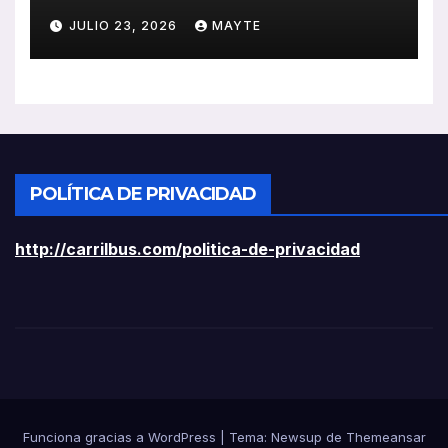
ayudas a vehículos eléctricos
JULIO 23, 2026
MAYTE
ligeros
POLÍTICA DE PRIVACIDAD
http://carrilbus.com/politica-de-privacidad
Funciona gracias a WordPress
|
Tema:
Newsup
de
Themeansar