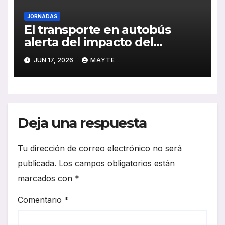
JORNADAS
El transporte en autobús
alerta del impacto del
absentismo en la calidad del
JUN 17, 2026
MAYTE
servicio
Deja una respuesta
Tu dirección de correo electrónico no será
publicada.
Los campos obligatorios están
marcados con
*
Comentario
*