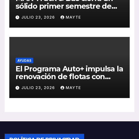
sólido primer semestre de
2026 con crecimiento en
JULIO 23, 2026
MAYTE
ventas, pedidos y
rentabilidad
AYUDAS
El Programa Auto+ impulsa la
renovación de flotas con
ayudas a vehículos eléctricos
JULIO 23, 2026
MAYTE
ligeros