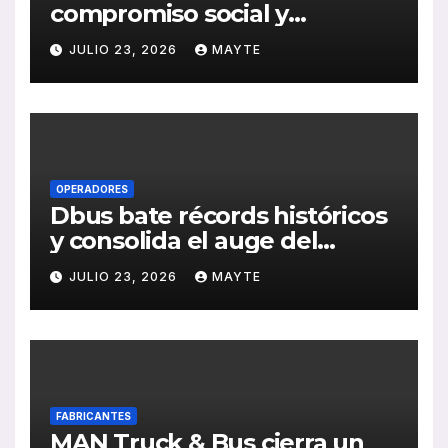
compromiso social y
medioambiental con la
JULIO 23, 2026
MAYTE
publicación de su Memoria
de RSC 2025
OPERADORES
Dbus bate récords históricos
y consolida el auge del
transporte público en San
JULIO 23, 2026
MAYTE
Sebastián
FABRICANTES
MAN Truck & Bus cierra un