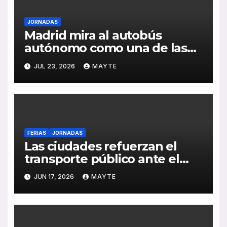
JORNADAS
Madrid mira al autobús
autónomo como una de las
grandes apuestas para la
JUL 23, 2026
MAYTE
movilidad del futuro
FERIAS
JORNADAS
Las ciudades refuerzan el
transporte público ante el
reto de la demanda, la
JUN 17, 2026
MAYTE
sostenibilidad y la
digitalización