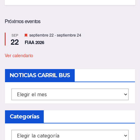
Próximos eventos
D
septiembre 22
-
septiembre 24
SEP
22
e
FIAA 2026
s
t
a
Ver calendario
c
a
d
NOTICIAS CARRIL BUS
o
NOTICIAS
CARRIL
BUS
Categorías
Categorías