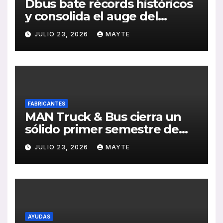
Dbus bate récords históricos
y consolida el auge del
transporte público en San
JULIO 23, 2026
MAYTE
Sebastián
FABRICANTES
MAN Truck & Bus cierra un
sólido primer semestre de
2026 con crecimiento en
JULIO 23, 2026
MAYTE
ventas, pedidos y
rentabilidad
AYUDAS