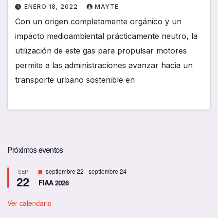
ENERO 18, 2022
MAYTE
Con un origen completamente orgánico y un
impacto medioambiental prácticamente neutro, la
utilización de este gas para propulsar motores
permite a las administraciones avanzar hacia un
transporte urbano sostenible en
Próximos eventos
D
septiembre 22
-
septiembre 24
SEP
22
e
FIAA 2026
s
t
a
Ver calendario
c
a