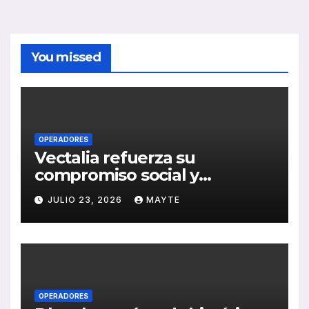
You missed
OPERADORES
Vectalia refuerza su
compromiso social y
medioambiental con la
JULIO 23, 2026
MAYTE
publicación de su Memoria
de RSC 2025
OPERADORES