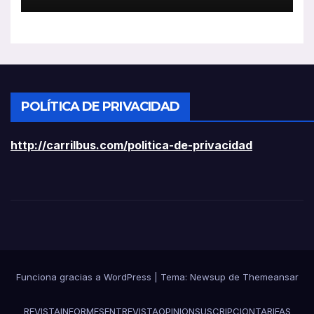
POLÍTICA DE PRIVACIDAD
http://carrilbus.com/politica-de-privacidad
Funciona gracias a WordPress
|
Tema:
Newsup
de
Themeansar
REVISTA
INFORMES
ENTREVISTA
OPINION
SUSCRIPCION
TARIFAS