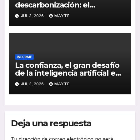
descarbonización: el
biometano y la electrificación
JUL 3, 2026
MAYTE
lideran el cambio, según
GASNAM
INFORME
La confianza, el gran desafío
de la inteligencia artificial en
el transporte público
JUL 3, 2026
MAYTE
Deja una respuesta
Tu dirección de correo electrónico no será