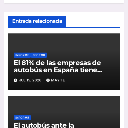
Entrada relacionada
INFORME
SECTOR
El 81% de las empresas de
autobús en España tiene
serias dificultades para
JUL 15, 2026
MAYTE
encontrar conductores
INFORME
El autobús ante la