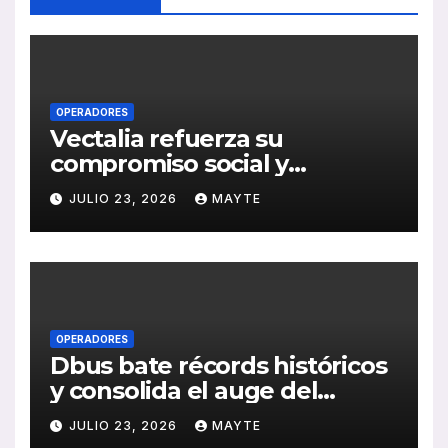
OPERADORES
Vectalia refuerza su
compromiso social y
medioambiental con la
JULIO 23, 2026
MAYTE
publicación de su Memoria
de RSC 2025
OPERADORES
Dbus bate récords históricos
y consolida el auge del
transporte público en San
JULIO 23, 2026
MAYTE
Sebastián