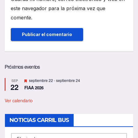
este navegador para la próxima vez que
comente.
Próximos eventos
D
septiembre 22
-
septiembre 24
SEP
22
e
FIAA 2026
s
t
a
Ver calendario
c
a
d
NOTICIAS CARRIL BUS
o
NOTICIAS