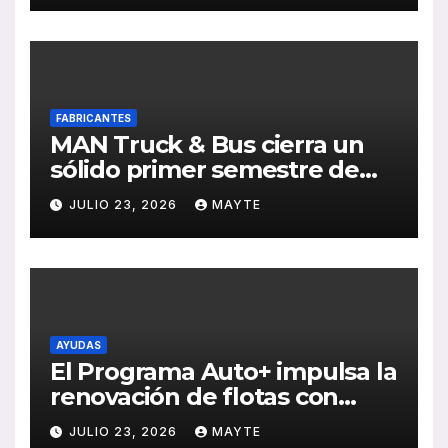
FABRICANTES
MAN Truck & Bus cierra un
sólido primer semestre de
2026 con crecimiento en
JULIO 23, 2026
MAYTE
ventas, pedidos y
rentabilidad
AYUDAS
El Programa Auto+ impulsa la
renovación de flotas con
ayudas a vehículos eléctricos
JULIO 23, 2026
MAYTE
ligeros