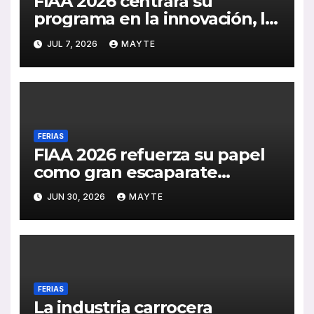
FIAA 2026 centrará su
programa en la innovación, la
sostenibilidad y la
JUL 7, 2026
MAYTE
digitalización del transporte
de viajeros
FERIAS
FIAA 2026 refuerza su papel
como gran escaparate
internacional del autobús y el
JUN 30, 2026
MAYTE
autocar
FERIAS
La industria carrocera