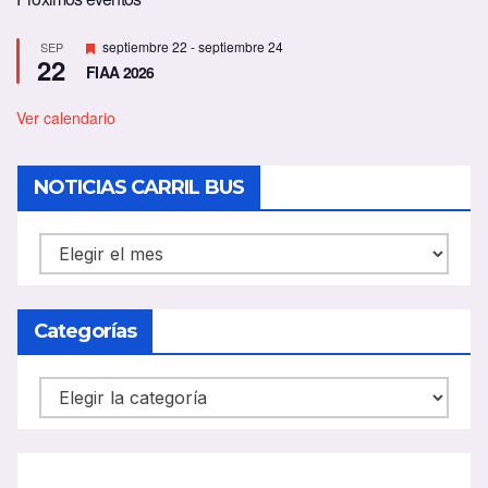
D
septiembre 22
-
septiembre 24
SEP
22
e
FIAA 2026
s
t
a
Ver calendario
c
a
d
NOTICIAS CARRIL BUS
o
NOTICIAS
CARRIL
BUS
Categorías
Categorías