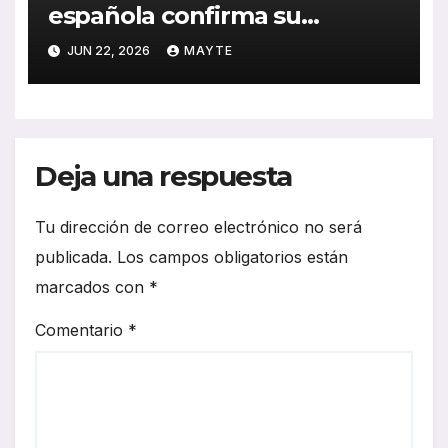
española confirma su
presencia en FIAA 2026 a
JUN 22, 2026
MAYTE
través de ASCABUS
Deja una respuesta
Tu dirección de correo electrónico no será
publicada.
Los campos obligatorios están
marcados con
*
Comentario
*