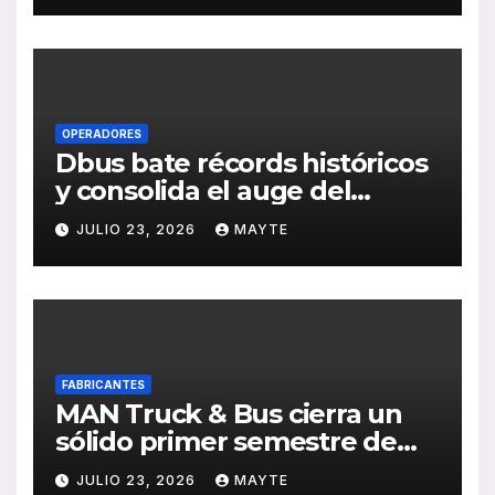
de RSC 2025
OPERADORES
Dbus bate récords históricos
y consolida el auge del
transporte público en San
JULIO 23, 2026
MAYTE
Sebastián
FABRICANTES
MAN Truck & Bus cierra un
sólido primer semestre de
2026 con crecimiento en
JULIO 23, 2026
MAYTE