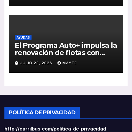
ventas, pedidos y
rentabilidad
AYUDAS
El Programa Auto+ impulsa la
renovación de flotas con
ayudas a vehículos eléctricos
JULIO 23, 2026
MAYTE
ligeros
POLÍTICA DE PRIVACIDAD
http://carrilbus.com/politica-de-privacidad