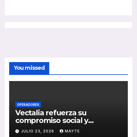
You missed
OPERADORES
Vectalia refuerza su
compromiso social y
medioambiental con la
JULIO 23, 2026
MAYTE
publicación de su Memoria