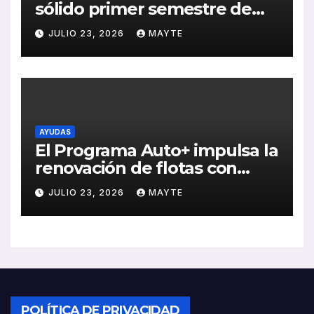
sólido primer semestre de
2026 con crecimiento en
JULIO 23, 2026
MAYTE
ventas, pedidos y
rentabilidad
AYUDAS
El Programa Auto+ impulsa la
renovación de flotas con
ayudas a vehículos eléctricos
JULIO 23, 2026
MAYTE
ligeros
POLÍTICA DE PRIVACIDAD