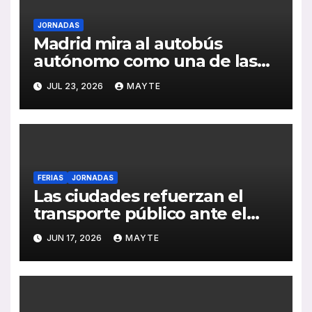
JORNADAS
Madrid mira al autobús
autónomo como una de las
grandes apuestas para la
JUL 23, 2026
MAYTE
movilidad del futuro
FERIAS
JORNADAS
Las ciudades refuerzan el
transporte público ante el
reto de la demanda, la
JUN 17, 2026
MAYTE
sostenibilidad y la
digitalización