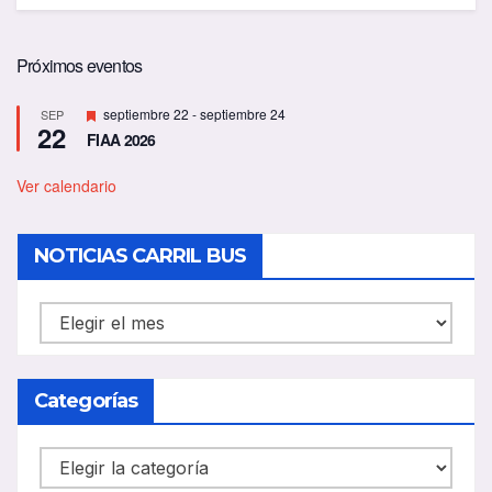
Próximos eventos
D
septiembre 22
-
septiembre 24
SEP
22
e
FIAA 2026
s
t
a
Ver calendario
c
a
d
NOTICIAS CARRIL BUS
o
NOTICIAS
CARRIL
BUS
Categorías
Categorías