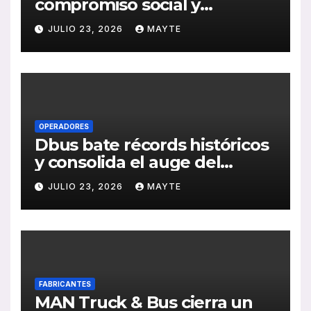
compromiso social y
medioambiental con la
JULIO 23, 2026
MAYTE
publicación de su Memoria
de RSC 2025
OPERADORES
Dbus bate récords históricos
y consolida el auge del
transporte público en San
JULIO 23, 2026
MAYTE
Sebastián
FABRICANTES
MAN Truck & Bus cierra un