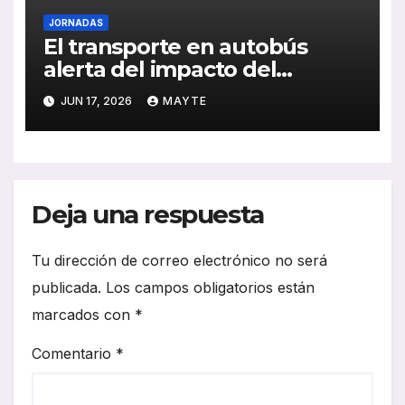
JORNADAS
El transporte en autobús
alerta del impacto del
absentismo en la calidad del
JUN 17, 2026
MAYTE
servicio
Deja una respuesta
Tu dirección de correo electrónico no será
publicada.
Los campos obligatorios están
marcados con
*
Comentario
*