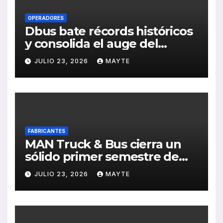
OPERADORES
Dbus bate récords históricos
y consolida el auge del
transporte público en San
JULIO 23, 2026
MAYTE
Sebastián
FABRICANTES
MAN Truck & Bus cierra un
sólido primer semestre de
2026 con crecimiento en
JULIO 23, 2026
MAYTE
ventas, pedidos y
rentabilidad