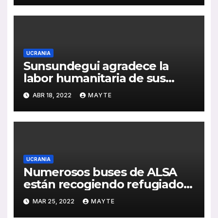
UCRANIA
Sunsundegui agradece la
labor humanitaria de sus
clientes ayudando a Ucrania
ABR 18, 2022
MAYTE
UCRANIA
Numerosos buses de ALSA
están recogiendo refugiados
ucranianos
MAR 25, 2022
MAYTE