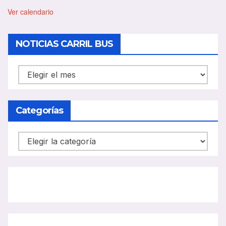
t
a
Ver calendario
c
a
d
NOTICIAS CARRIL BUS
o
NOTICIAS
CARRIL
BUS
Categorías
Categorías