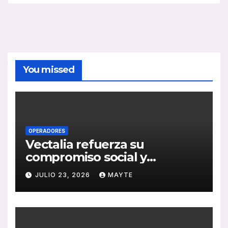
You missed
OPERADORES
Vectalia refuerza su
compromiso social y
medioambiental con la
JULIO 23, 2026
MAYTE
publicación de su Memoria
de RSC 2025