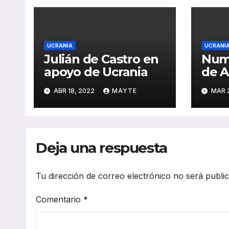
UCRANIA
UCRANI
Julián de Castro en
Num
apoyo de Ucrania
de A
reco
ABR 18, 2022
MAYTE
MAR 
refu
ucra
Deja una respuesta
Tu dirección de correo electrónico no será publi
Comentario
*