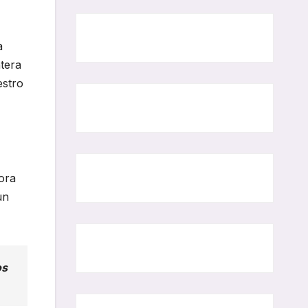
a
tera
estro
ora
un
os