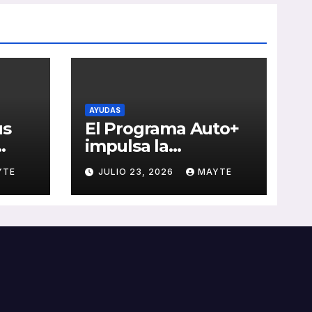
AYUDAS
us
El Programa Auto+
impulsa la
e de
renovación de flotas
YTE
JULIO 23, 2026
MAYTE
con ayudas a
vehículos eléctricos
 y
ligeros