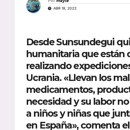
Por
Mayte
ABR 18, 2022
Desde Sunsundegui quie
humanitaria que están
realizando expediciones
Ucrania. «Llevan los ma
medicamentos, producto
necesidad y su labor no
a niños y niñas que ju
en España», comenta el