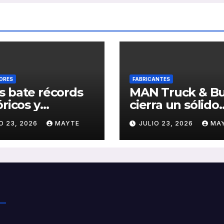
ORES
FABRICANTES
 bate récords
MAN Truck & B
óricos y
cierra un sólido
olida el auge
primer semestr
O 23, 2026
MAYTE
JULIO 23, 2026
MA
transporte
2026 con
ico en San
crecimiento en
stián
ventas, pedidos
rentabilidad