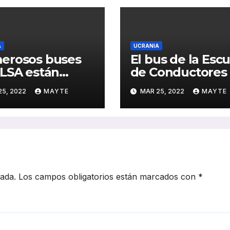
A
UCRANIA
erosos buses
El bus de la Esc
LSA están
de Conductores
giendo
FROET parte a l
25, 2022
MAYTE
MAR 25, 2022
MAYTE
giados
frontera de Ucra
nianos
para recoger a 2
refugiados
cada.
Los campos obligatorios están marcados con
*