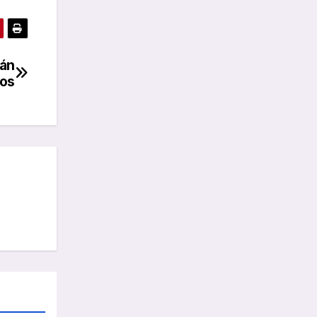
án
nos