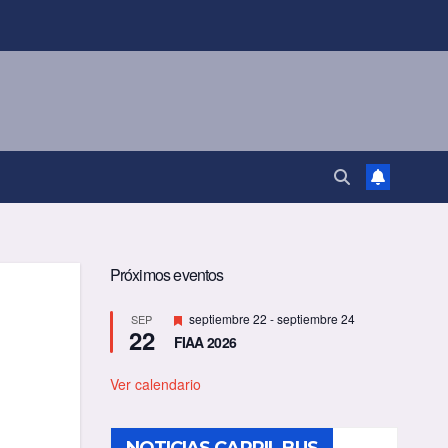
Próximos eventos
D
septiembre 22
-
septiembre 24
SEP
22
e
FIAA 2026
s
t
a
Ver calendario
c
a
d
o