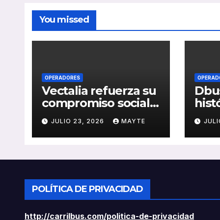
You missed
OPERADORES
OPERAD
Vectalia refuerza su
Dbus
compromiso social y
hist
medioambiental
cons
JULIO 23, 2026
MAYTE
JULI
con la publicación
del 
de su Memoria de
públ
RSC 2025
Seba
POLÍTICA DE PRIVACIDAD
http://carrilbus.com/politica-de-privacidad