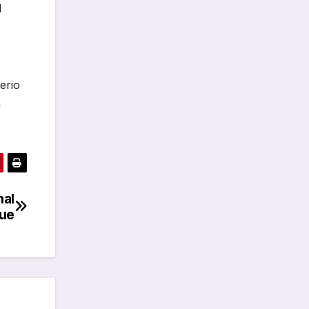
l
erio
a
nal
gue