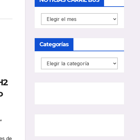
NOTICIAS CARRIL BUS
NOTICIAS
CARRIL
BUS
Categorías
Categorías
H2
o
”
es de