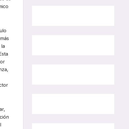
mico
tulo
l más
 la
Esta
tor
nza,
ctor
ar,
ción
l