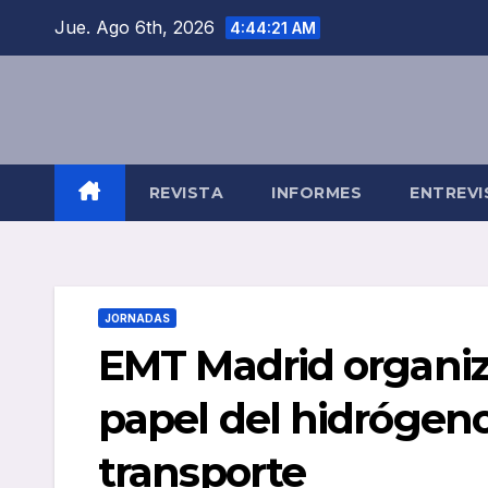
Saltar
Jue. Ago 6th, 2026
4:44:22 AM
al
contenido
REVISTA
INFORMES
ENTREVI
JORNADAS
EMT Madrid organiz
papel del hidrógeno 
transporte