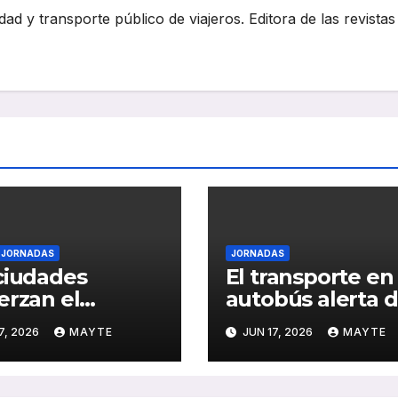
dad y transporte público de viajeros. Editora de las revistas
JORNADAS
JORNADAS
ciudades
El transporte en
erzan el
autobús alerta d
sporte público
impacto del
7, 2026
MAYTE
JUN 17, 2026
MAYTE
 el reto de la
absentismo en l
nda, la
calidad del servi
enibilidad y la