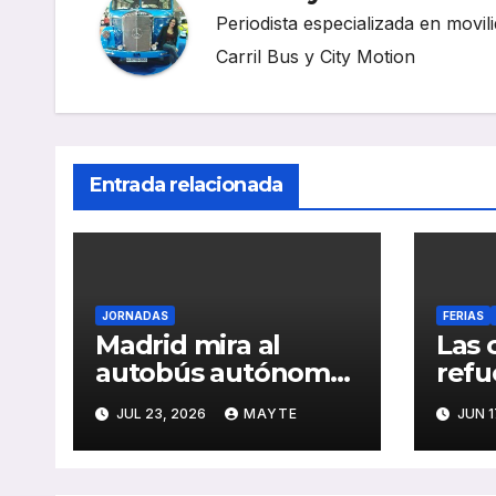
Periodista especializada en movili
Carril Bus y City Motion
Entrada relacionada
JORNADAS
FERIAS
Madrid mira al
Las 
autobús autónomo
refu
como una de las
tran
JUL 23, 2026
MAYTE
JUN 1
grandes apuestas
ante
para la movilidad
dema
del futuro
sost