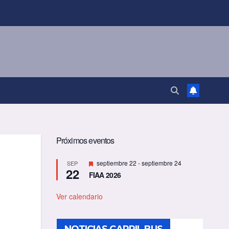
Próximos eventos
D
septiembre 22
-
septiembre 24
SEP
22
e
FIAA 2026
s
t
a
Ver calendario
c
a
d
o