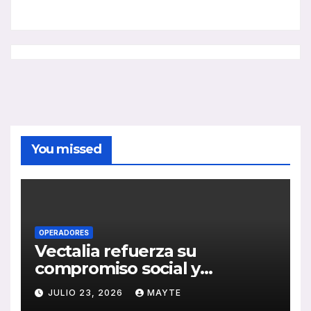
You missed
OPERADORES
Vectalia refuerza su
compromiso social y
medioambiental con la
JULIO 23, 2026
MAYTE
publicación de su Memoria