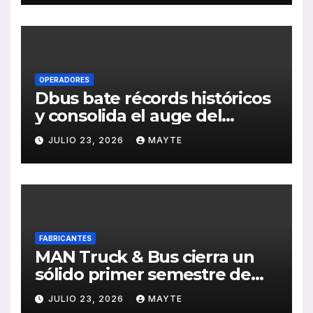
de RSC 2025
OPERADORES
Dbus bate récords históricos
y consolida el auge del
transporte público en San
JULIO 23, 2026
MAYTE
Sebastián
FABRICANTES
MAN Truck & Bus cierra un
sólido primer semestre de
2026 con crecimiento en
JULIO 23, 2026
MAYTE
ventas, pedidos y