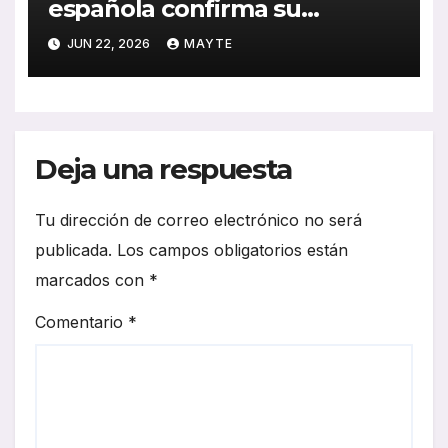
española confirma su
presencia en FIAA 2026 a
JUN 22, 2026
MAYTE
través de ASCABUS
Deja una respuesta
Tu dirección de correo electrónico no será
publicada.
Los campos obligatorios están
marcados con
*
Comentario
*