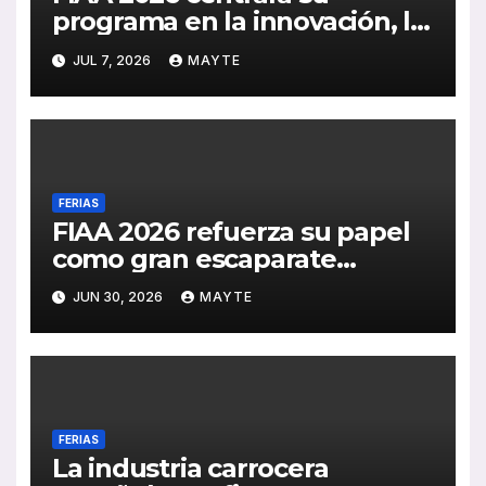
programa en la innovación, la
sostenibilidad y la
JUL 7, 2026
MAYTE
digitalización del transporte
de viajeros
FERIAS
FIAA 2026 refuerza su papel
como gran escaparate
internacional del autobús y el
JUN 30, 2026
MAYTE
autocar
FERIAS
La industria carrocera