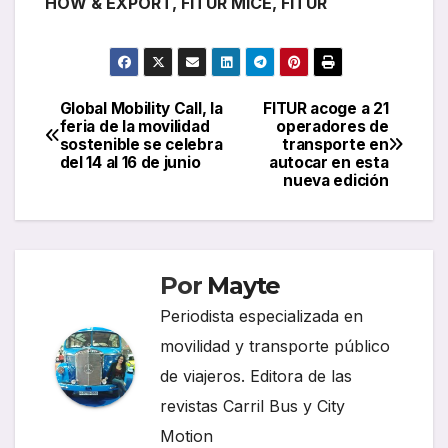
HOW & EXPORT,
FITUR MICE, FITUR
Global Mobility Call, la
FITUR acoge a 21
Navegación
feria de la movilidad
operadores de
sostenible se celebra
transporte en
de
del 14 al 16 de junio
autocar en esta
nueva edición
entradas
Por
Mayte
Periodista especializada en
movilidad y transporte público
de viajeros. Editora de las
revistas Carril Bus y City
Motion