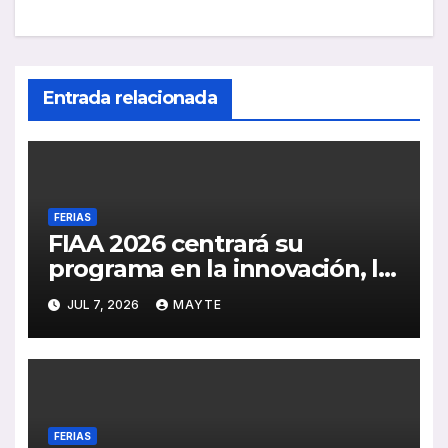
Entrada relacionada
FERIAS
FIAA 2026 centrará su
programa en la innovación, la
sostenibilidad y la
JUL 7, 2026
MAYTE
digitalización del transporte
de viajeros
FERIAS