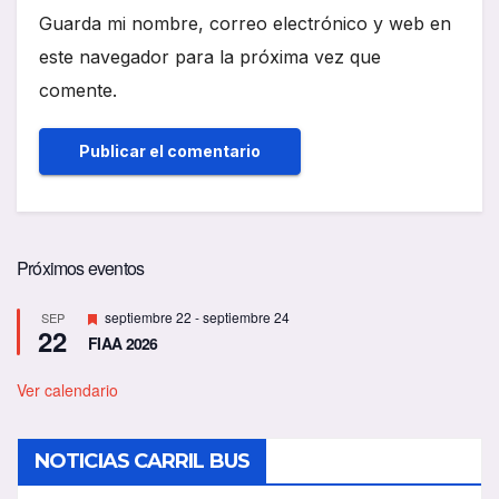
Guarda mi nombre, correo electrónico y web en
este navegador para la próxima vez que
comente.
Próximos eventos
D
septiembre 22
-
septiembre 24
SEP
22
e
FIAA 2026
s
t
a
Ver calendario
c
a
d
NOTICIAS CARRIL BUS
o