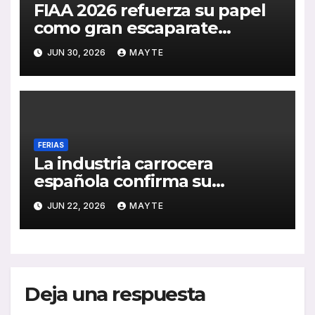
FIAA 2026 refuerza su papel
como gran escaparate
internacional del autobús y el
JUN 30, 2026
MAYTE
autocar
FERIAS
La industria carrocera
española confirma su
presencia en FIAA 2026 a
JUN 22, 2026
MAYTE
través de ASCABUS
Deja una respuesta