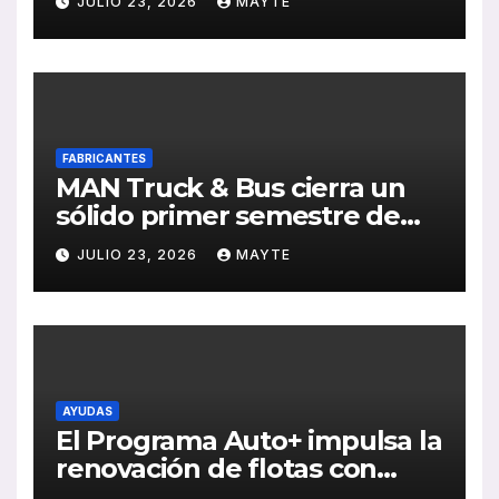
JULIO 23, 2026
MAYTE
Sebastián
FABRICANTES
MAN Truck & Bus cierra un
sólido primer semestre de
2026 con crecimiento en
JULIO 23, 2026
MAYTE
ventas, pedidos y
rentabilidad
AYUDAS
El Programa Auto+ impulsa la
renovación de flotas con
ayudas a vehículos eléctricos