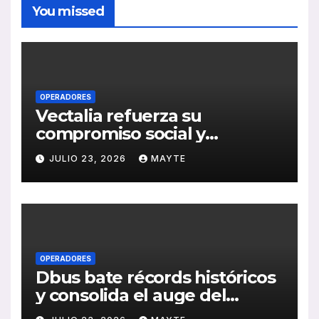
You missed
OPERADORES
Vectalia refuerza su
compromiso social y
medioambiental con la
JULIO 23, 2026
MAYTE
publicación de su Memoria
de RSC 2025
OPERADORES
Dbus bate récords históricos
y consolida el auge del
transporte público en San