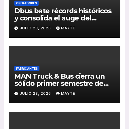
OPERADORES
Dbus bate récords históricos
y consolida el auge del
transporte público en San
JULIO 23, 2026
MAYTE
Sebastián
FABRICANTES
MAN Truck & Bus cierra un
sólido primer semestre de
2026 con crecimiento en
JULIO 23, 2026
MAYTE
ventas, pedidos y
rentabilidad