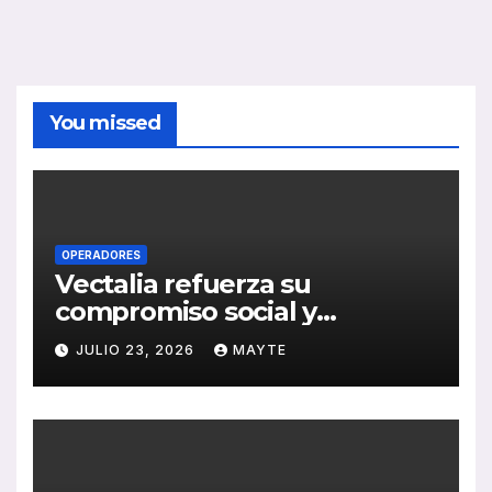
You missed
OPERADORES
Vectalia refuerza su
compromiso social y
medioambiental con la
JULIO 23, 2026
MAYTE
publicación de su Memoria
de RSC 2025