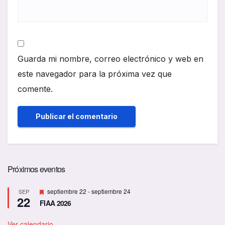
Guarda mi nombre, correo electrónico y web en
este navegador para la próxima vez que
comente.
Próximos eventos
D
septiembre 22
-
septiembre 24
SEP
22
e
FIAA 2026
s
t
a
Ver calendario