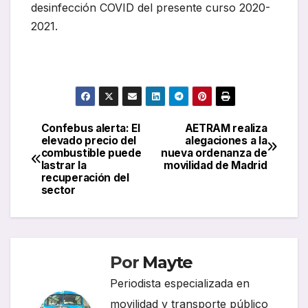
desinfección COVID del presente curso 2020-
2021.
Confebus alerta: El
AETRAM realiza
Navegación
elevado precio del
alegaciones a la
combustible puede
nueva ordenanza de
de
lastrar la
movilidad de Madrid
recuperación del
entradas
sector
Por
Mayte
Periodista especializada en
movilidad y transporte público