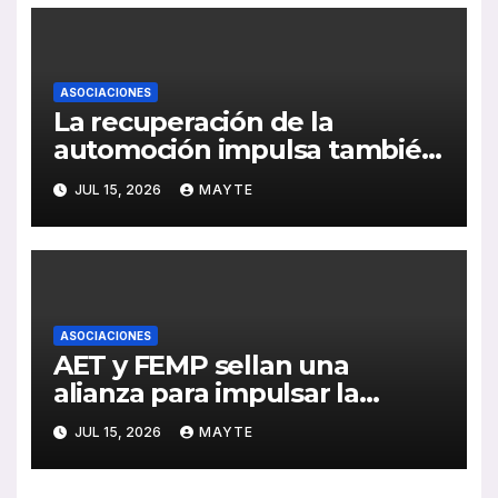
ASOCIACIONES
La recuperación de la
automoción impulsa también
al sector del autocar: récord
JUL 15, 2026
MAYTE
de inversión y avance de la
electrificación en 2025
ASOCIACIONES
AET y FEMP sellan una
alianza para impulsar la
movilidad inteligente en las
JUL 15, 2026
MAYTE
ciudades españolas