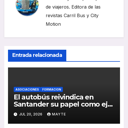
de viajeros. Editora de las
revistas Carril Bus y City
Motion
Entrada relacionada
ASOCIACIONES
FORMACION
El autobús reivindica en
Santander su papel como eje
de la movilidad sostenible y la
JUL 20, 2026
MAYTE
cohesión territorial