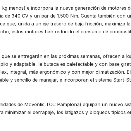
50 kg menos) e incorpora la nueva generación de motores d
ia de 340 CV y un par de 1.500 Nm. Cuenta también con u
ca que, unida a un eje trasero de baja fricción, maximiza la
echo, estos motores han reducido el consumo de combusti
 que se entregarán en las próximas semanas, ofrecen a lo
o y adaptable, la butaca es calefactable y con base girat
lex, integral, más ergonómico y con mejor climatización. El
le y sencillo de manejar, e incorporan el sistema Start-S
 unidades de Moventis TCC Pamplona) equipan un nuevo si
 minimizar el derrapaje, los latigazos y bloqueos típicos e