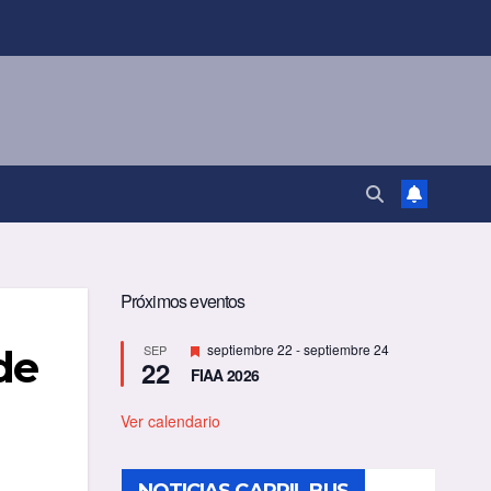
Próximos eventos
D
septiembre 22
-
septiembre 24
SEP
de
22
e
FIAA 2026
s
t
a
Ver calendario
c
a
d
o