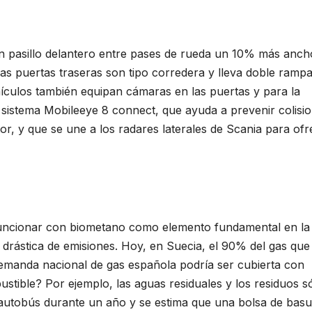
un pasillo delantero entre pases de rueda un 10% más anch
Las puertas traseras son tipo corredera y lleva doble ramp
ículos también equipan cámaras en las puertas y para la
l sistema Mobileeye 8 connect, que ayuda a prevenir colisi
ctor, y que se une a los radares laterales de Scania para of
funcionar con biometano como elemento fundamental en la
n drástica de emisiones. Hoy, en Suecia, el 90% del gas que
a demanda nacional de gas española podría ser cubierta con
tible? Por ejemplo, las aguas residuales y los residuos só
utobús durante un año y se estima que una bolsa de basu