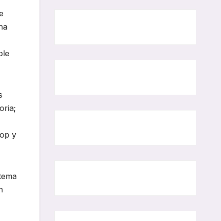
e
na
ble
s
oria;
top y
stema
n