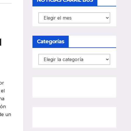
NOTICIAS CARRIL BUS
NOTICIAS
CARRIL
BUS
l
Categorías
Categorías
or
 el
na
ión
de un