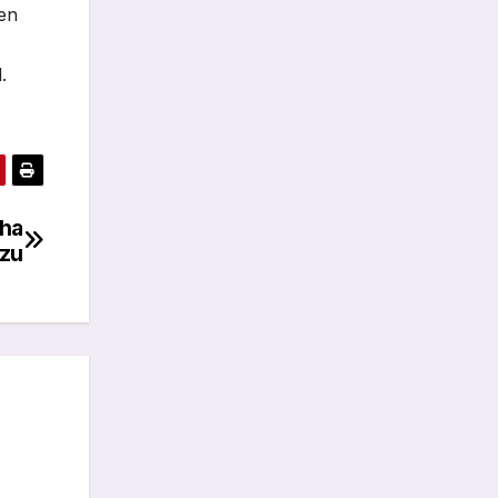
en
.
cha
uzu