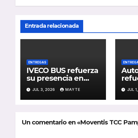
Entrada relacionada
ENTREGAS
ENTREG
IVECO BUS refuerza
Auto
su presencia en
refu
Turquía con un
con 
JUL 3, 2026
MAYTE
JUL 1
pedido de 20
chas
autobuses
Benz
articulados
gene
STREETWAY
Un comentario en «Moventis TCC Pamp