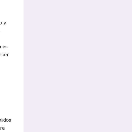
o y
a
ones
recer
lidos
ra