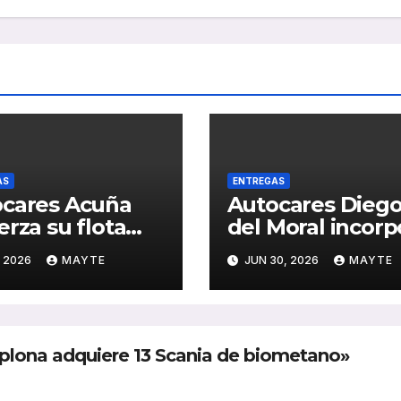
AS
ENTREGAS
cares Acuña
Autocares Dieg
erza su flota
del Moral incorp
un nuevo
dos nuevas
, 2026
MAYTE
JUN 30, 2026
MAYTE
is Mercedes-
unidades King 
 de última
C10 Hi-Tech para
ración
reforzar su flota
lona adquiere 13 Scania de biometano»