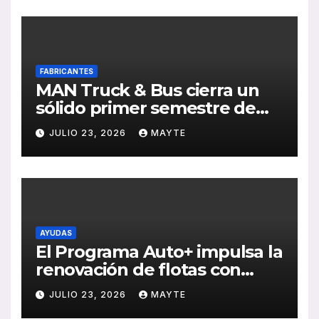
FABRICANTES
MAN Truck & Bus cierra un
sólido primer semestre de
2026 con crecimiento en
JULIO 23, 2026
MAYTE
ventas, pedidos y
rentabilidad
AYUDAS
El Programa Auto+ impulsa la
renovación de flotas con
ayudas a vehículos eléctricos
JULIO 23, 2026
MAYTE
ligeros