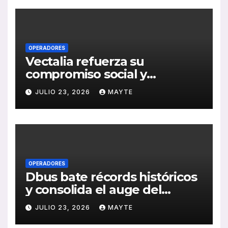
OPERADORES
Vectalia refuerza su
compromiso social y
medioambiental con la
JULIO 23, 2026
MAYTE
publicación de su Memoria
de RSC 2025
OPERADORES
Dbus bate récords históricos
y consolida el auge del
transporte público en San
JULIO 23, 2026
MAYTE
Sebastián