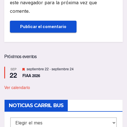
este navegador para la próxima vez que
comente.
Próximos eventos
D
septiembre 22
-
septiembre 24
SEP
22
e
FIAA 2026
s
t
a
Ver calendario
c
a
d
NOTICIAS CARRIL BUS
o
NOTICIAS