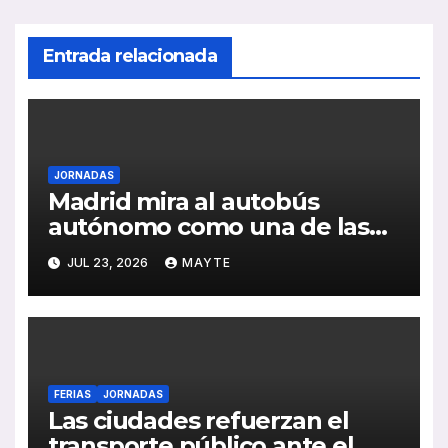
Entrada relacionada
JORNADAS
Madrid mira al autobús
autónomo como una de las
grandes apuestas para la
JUL 23, 2026
MAYTE
movilidad del futuro
FERIAS
JORNADAS
Las ciudades refuerzan el
transporte público ante el