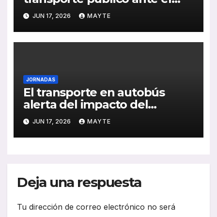
reto de la demanda, la
JUN 17, 2026
MAYTE
sostenibilidad y la
digitalización
JORNADAS
El transporte en autobús
alerta del impacto del
absentismo en la calidad del
JUN 17, 2026
MAYTE
servicio
Deja una respuesta
Tu dirección de correo electrónico no será