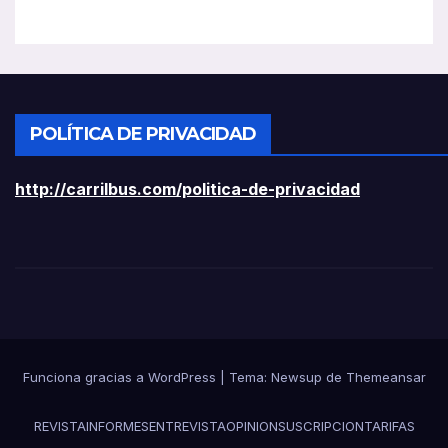
POLÍTICA DE PRIVACIDAD
http://carrilbus.com/politica-de-privacidad
Funciona gracias a WordPress
|
Tema:
Newsup
de
Themeansar
REVISTA
INFORMES
ENTREVISTA
OPINION
SUSCRIPCION
TARIFAS