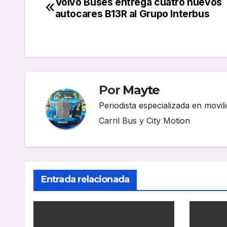
Volvo Buses entrega cuatro nuevos
Navegación
autocares B13R al Grupo Interbus
de
entradas
Por
Mayte
Periodista especializada en movili
Carril Bus y City Motion
Entrada relacionada