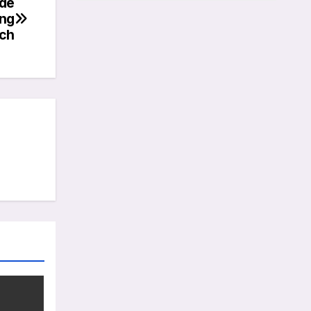
 de
ong
ech