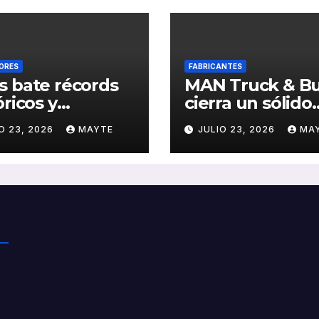
ORES
FABRICANTES
 bate récords
MAN Truck & B
óricos y
cierra un sólido
olida el auge
primer semestr
O 23, 2026
MAYTE
JULIO 23, 2026
MA
transporte
2026 con
ico en San
crecimiento en
stián
ventas, pedidos
rentabilidad