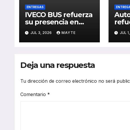
ENTREGAS
ENTREG
IVECO BUS refuerza
Auto
su presencia en
refu
Turquía con un
con 
JUL 3, 2026
MAYTE
JUL 1
pedido de 20
chas
autobuses
Benz
articulados
gene
STREETWAY
Deja una respuesta
Tu dirección de correo electrónico no será publi
Comentario
*