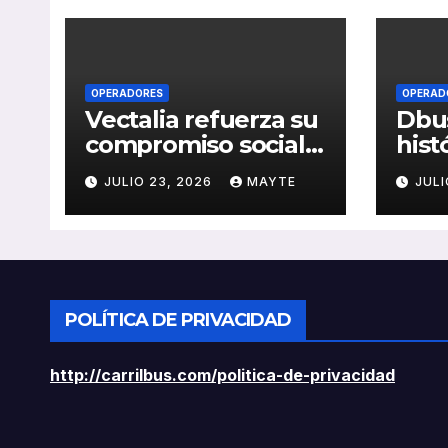
OPERADORES
OPERAD
Vectalia refuerza su
Dbus
compromiso social y
hist
medioambiental
cons
JULIO 23, 2026
MAYTE
JULI
con la publicación
del 
de su Memoria de
públ
RSC 2025
Seba
POLÍTICA DE PRIVACIDAD
http://carrilbus.com/politica-de-privacidad