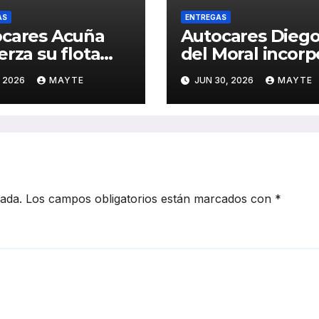
AS
ENTREGAS
cares Acuña
Autocares Dieg
erza su flota
del Moral incorp
un nuevo
dos nuevas
, 2026
MAYTE
JUN 30, 2026
MAYTE
is Mercedes-
unidades King 
 de última
C10 Hi-Tech para
ración
reforzar su flota
cada.
Los campos obligatorios están marcados con
*