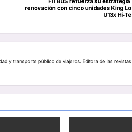
FITBUS refuerza su estrategia
renovación con cinco unidades King L
U13x Hi‑T
dad y transporte público de viajeros. Editora de las revistas