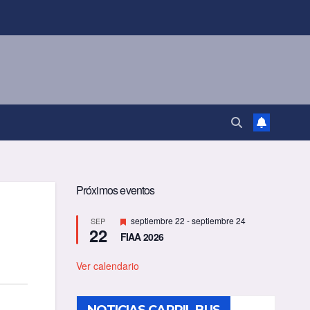
Próximos eventos
D
septiembre 22
-
septiembre 24
SEP
22
e
FIAA 2026
s
t
a
Ver calendario
c
a
d
o