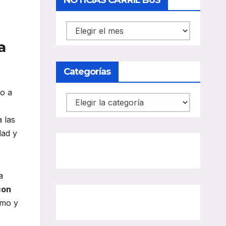
NOTICIAS CARRIL BUS
NOTICIAS
CARRIL
a
BUS
Categorías
do a
Categorías
 las
dad y
a
con
imo y