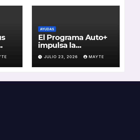
AYUDAS
us
El Programa Auto+
impulsa la
e de
renovación de flotas
YTE
JULIO 23, 2026
MAYTE
con ayudas a
vehículos eléctricos
 y
ligeros