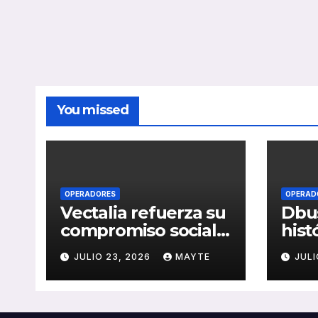
You missed
OPERADORES
OPERAD
Vectalia refuerza su
Dbus
compromiso social y
hist
medioambiental
cons
JULIO 23, 2026
MAYTE
JULI
con la publicación
del 
de su Memoria de
públ
RSC 2025
Seba