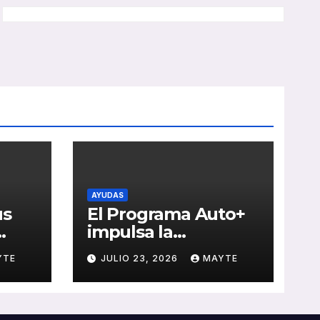
AYUDAS
us
El Programa Auto+
impulsa la
e de
renovación de flotas
YTE
JULIO 23, 2026
MAYTE
con ayudas a
vehículos eléctricos
 y
ligeros