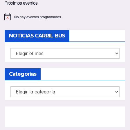
Próximos eventos
No hay eventos programados.
A
v
i
s
NOTICIAS CARRIL BUS
o
NOTICIAS
CARRIL
BUS
Categorías
Categorías