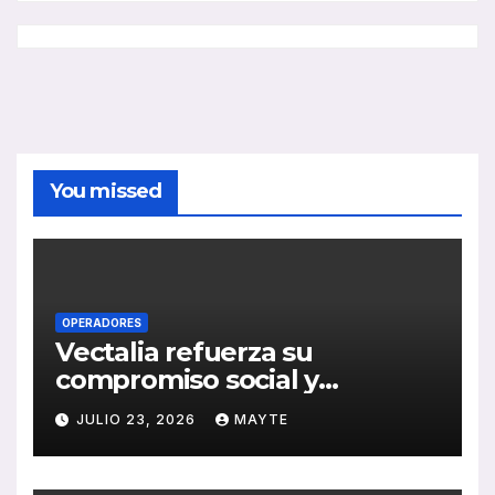
You missed
OPERADORES
Vectalia refuerza su
compromiso social y
medioambiental con la
JULIO 23, 2026
MAYTE
publicación de su Memoria
de RSC 2025