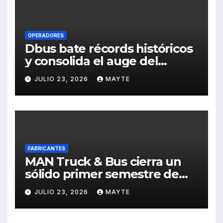
OPERADORES
Dbus bate récords históricos
y consolida el auge del
transporte público en San
JULIO 23, 2026
MAYTE
Sebastián
FABRICANTES
MAN Truck & Bus cierra un
sólido primer semestre de
2026 con crecimiento en
JULIO 23, 2026
MAYTE
ventas, pedidos y
rentabilidad