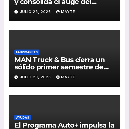
y consolida el auge del
transporte público en San
JULIO 23, 2026
MAYTE
Sebastián
FABRICANTES
MAN Truck & Bus cierra un
sólido primer semestre de
2026 con crecimiento en
JULIO 23, 2026
MAYTE
ventas, pedidos y
rentabilidad
AYUDAS
El Programa Auto+ impulsa la