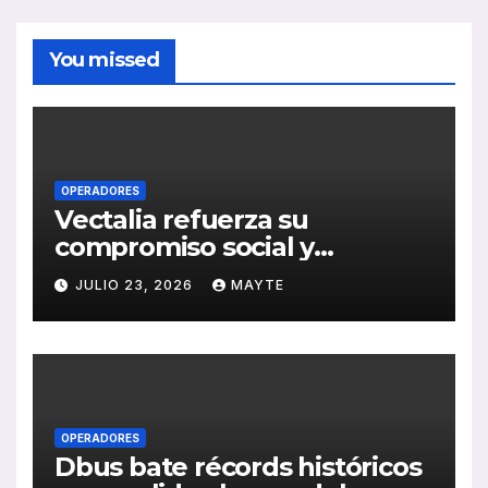
You missed
OPERADORES
Vectalia refuerza su
compromiso social y
medioambiental con la
JULIO 23, 2026
MAYTE
publicación de su Memoria
de RSC 2025
OPERADORES
Dbus bate récords históricos