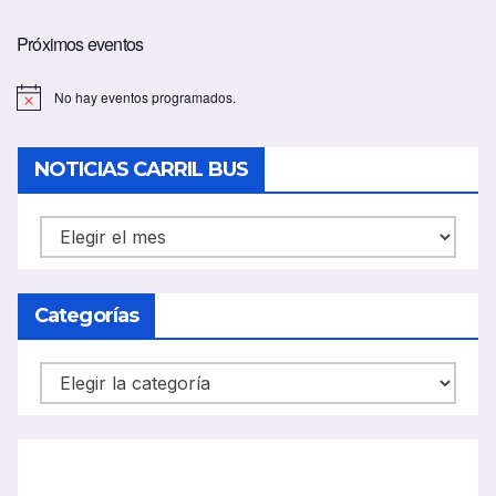
Próximos eventos
No hay eventos programados.
A
v
i
s
NOTICIAS CARRIL BUS
o
NOTICIAS
CARRIL
BUS
Categorías
Categorías