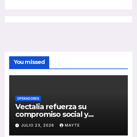
You missed
OPERADORES
Vectalia refuerza su
compromiso social y
medioambiental con la
JULIO 23, 2026
MAYTE
publicación de su Memoria