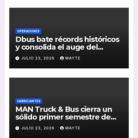
de RSC 2025
OPERADORES
Dbus bate récords históricos
y consolida el auge del
transporte público en San
JULIO 23, 2026
MAYTE
Sebastián
FABRICANTES
MAN Truck & Bus cierra un
sólido primer semestre de
2026 con crecimiento en
JULIO 23, 2026
MAYTE
ventas, pedidos y