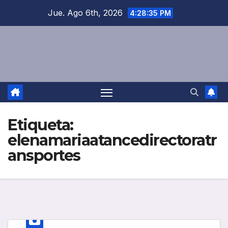
Saltar
Jue. Ago 6th, 2026
4:28:35 PM
al
contenido
Etiqueta:
elenamariaatancedirectoratr
ansportes