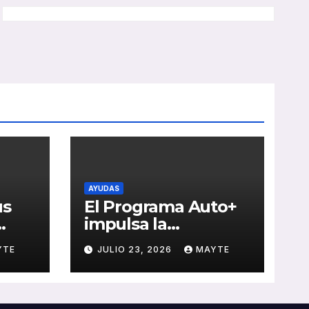
AYUDAS
us
El Programa Auto+
impulsa la
e de
renovación de flotas
YTE
JULIO 23, 2026
MAYTE
con ayudas a
vehículos eléctricos
 y
ligeros