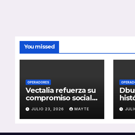
You missed
OPERADORES
OPERAD
Vectalia refuerza su
Dbus
compromiso social y
hist
medioambiental
cons
JULIO 23, 2026
MAYTE
JULI
con la publicación
del 
de su Memoria de
públ
RSC 2025
Seba