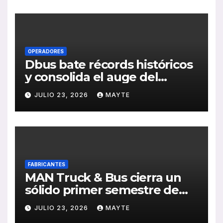
de RSC 2025
OPERADORES
Dbus bate récords históricos
y consolida el auge del
transporte público en San
JULIO 23, 2026
MAYTE
Sebastián
FABRICANTES
MAN Truck & Bus cierra un
sólido primer semestre de
2026 con crecimiento en
JULIO 23, 2026
MAYTE
ventas, pedidos y