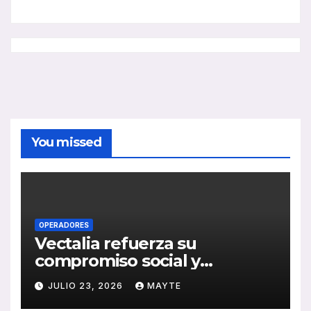
You missed
OPERADORES
Vectalia refuerza su
compromiso social y
medioambiental con la
JULIO 23, 2026
MAYTE
publicación de su Memoria