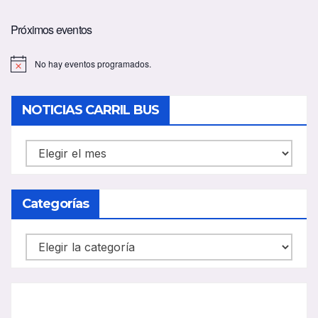
Próximos eventos
No hay eventos programados.
A
v
i
s
NOTICIAS CARRIL BUS
o
NOTICIAS
CARRIL
BUS
Categorías
Categorías