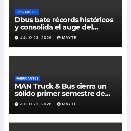
OPERADORES
Dbus bate récords históricos
y consolida el auge del
transporte público en San
JULIO 23, 2026
MAYTE
Sebastián
FABRICANTES
MAN Truck & Bus cierra un
sólido primer semestre de
2026 con crecimiento en
JULIO 23, 2026
MAYTE
ventas, pedidos y
rentabilidad