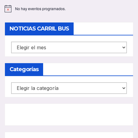
No hay eventos programados.
A
v
i
s
NOTICIAS CARRIL BUS
o
NOTICIAS
CARRIL
BUS
Categorías
Categorías