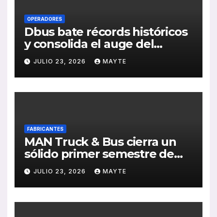
OPERADORES
Dbus bate récords históricos
y consolida el auge del
transporte público en San
JULIO 23, 2026
MAYTE
Sebastián
FABRICANTES
MAN Truck & Bus cierra un
sólido primer semestre de
2026 con crecimiento en
JULIO 23, 2026
MAYTE
ventas, pedidos y
rentabilidad