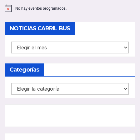
No hay eventos programados.
A
v
i
s
NOTICIAS CARRIL BUS
o
NOTICIAS
CARRIL
BUS
Categorías
Categorías