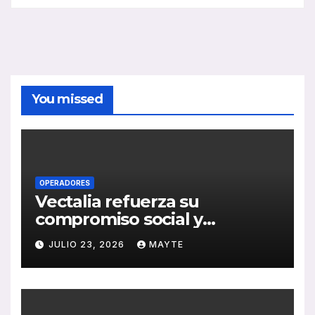
You missed
OPERADORES
Vectalia refuerza su
compromiso social y
medioambiental con la
JULIO 23, 2026
MAYTE
publicación de su Memoria
de RSC 2025