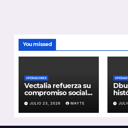
You missed
OPERADORES
OPERAD
Vectalia refuerza su
Dbus
compromiso social y
hist
medioambiental
cons
JULIO 23, 2026
MAYTE
JULI
con la publicación
del 
de su Memoria de
públ
RSC 2025
Seba