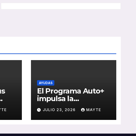
AYUDAS
us
El Programa Auto+
impulsa la
e de
renovación de flotas
YTE
JULIO 23, 2026
MAYTE
con ayudas a
vehículos eléctricos
 y
ligeros