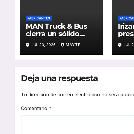
FABRICANTES
FABRICA
MAN Truck & Bus
Iriza
cierra un sólido
pres
primer semestre de
cand
JUL 23, 2026
MAYTE
JUL 2
2026 con
a lo
crecimiento en
el i6
ventas, pedidos y
sobr
rentabilidad
Sup
Deja una respuesta
Tu dirección de correo electrónico no será publi
Comentario
*