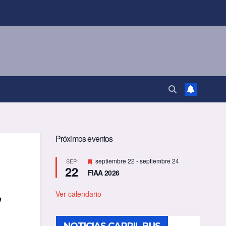
Próximos eventos
D
septiembre 22
-
septiembre 24
SEP
22
e
FIAA 2026
s
t
,
a
Ver calendario
c
a
d
o