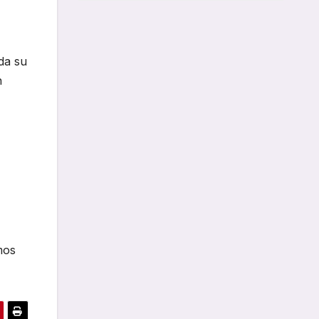
da su
n
mos