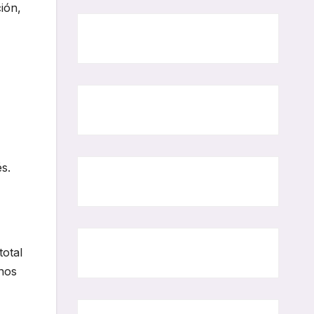
ión,
s.
otal
inos