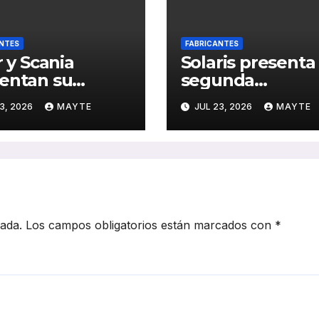
NTES
FABRICANTES
r y Scania
Solaris presenta 
entan su
segunda
idatura Coach
generación del
3, 2026
MAYTE
JUL 23, 2026
MAYTE
s SBY 2027 con
Urbino 18 Hydro
S Efficient
ante el jurado de
e plataforma
SBY 2027
er PHEV
cada.
Los campos obligatorios están marcados con
*