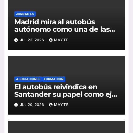
JORNADAS
Madrid mira al autobús
autónomo como una de las
grandes apuestas para la
JUL 23, 2026
MAYTE
movilidad del futuro
ASOCIACIONES
FORMACION
El autobús reivindica en
Santander su papel como eje
de la movilidad sostenible y la
JUL 20, 2026
MAYTE
cohesión territorial