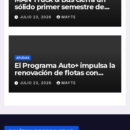
sólido primer semestre de
2026 con crecimiento en
JULIO 23, 2026
MAYTE
ventas, pedidos y
rentabilidad
AYUDAS
El Programa Auto+ impulsa la
renovación de flotas con
ayudas a vehículos eléctricos
JULIO 23, 2026
MAYTE
ligeros