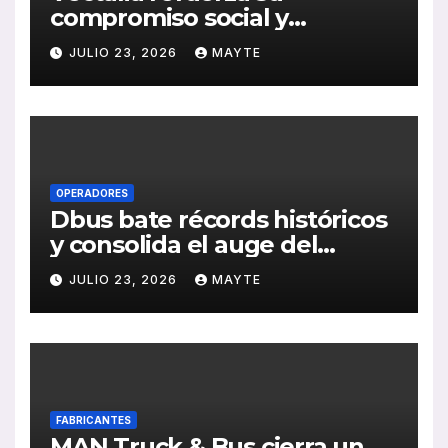
compromiso social y
medioambiental con la
JULIO 23, 2026
MAYTE
publicación de su Memoria
de RSC 2025
OPERADORES
Dbus bate récords históricos
y consolida el auge del
transporte público en San
JULIO 23, 2026
MAYTE
Sebastián
FABRICANTES
MAN Truck & Bus cierra un