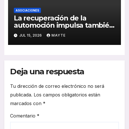
ASOCIACIONES
La recuperación de la
automoción impulsa también
al sector del autocar: récord
JUL 15, 2026
MAYTE
de inversión y avance de la
electrificación en 2025
Deja una respuesta
Tu dirección de correo electrónico no será
publicada.
Los campos obligatorios están
marcados con
*
Comentario
*