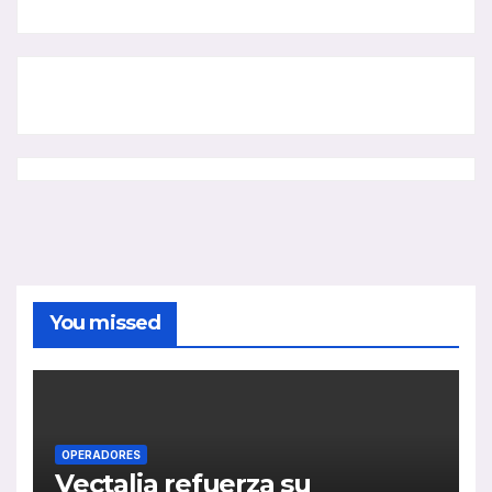
You missed
OPERADORES
Vectalia refuerza su