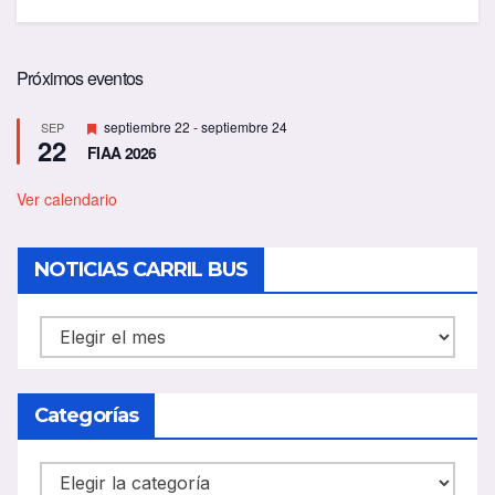
Próximos eventos
D
septiembre 22
-
septiembre 24
SEP
22
e
FIAA 2026
s
t
a
Ver calendario
c
a
d
NOTICIAS CARRIL BUS
o
NOTICIAS
CARRIL
BUS
Categorías
Categorías