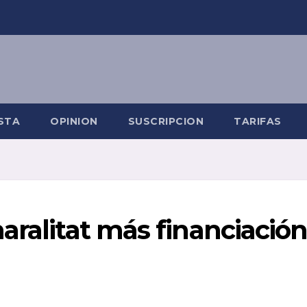
STA
OPINION
SUSCRIPCION
TARIFAS
aralitat más financiació