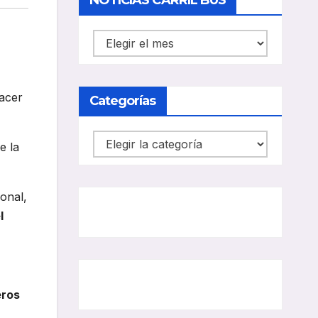
NOTICIAS CARRIL BUS
NOTICIAS
CARRIL
BUS
acer
Categorías
Categorías
e la
onal,
l
eros