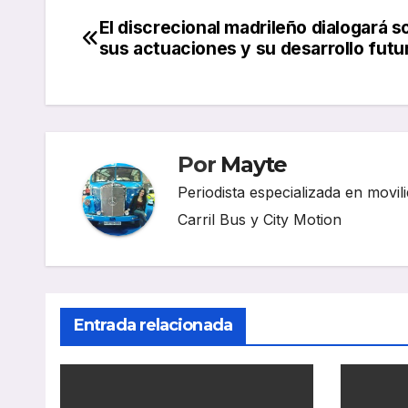
El discrecional madrileño dialogará s
Navegación
sus actuaciones y su desarrollo futu
de
entradas
Por
Mayte
Periodista especializada en movili
Carril Bus y City Motion
Entrada relacionada