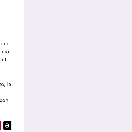
a
ción
gona
 el
o, la
 con