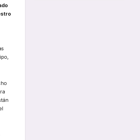
ado
estro
as
ipo,
cho
ara
stán
el
o