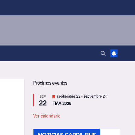
Próximos eventos
D
septiembre 22
-
septiembre 24
SEP
n
22
e
FIAA 2026
s
t
a
Ver calendario
c
a
d
o