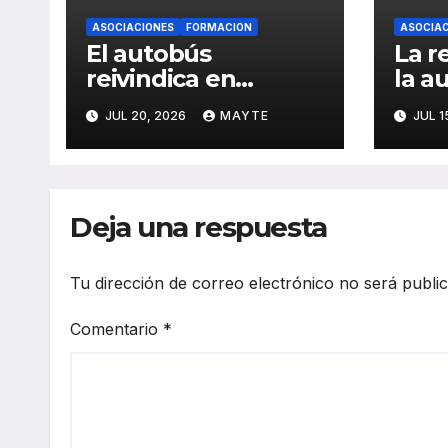
ASOCIACIONES
FORMACION
ASOCIAC
El autobús
La r
reivindica en
la a
Santander su papel
impu
JUL 20, 2026
MAYTE
JUL 1
como eje de la
sect
movilidad
réco
sostenible y la
y av
cohesión territorial
elec
Deja una respuesta
202
Tu dirección de correo electrónico no será publi
Comentario
*