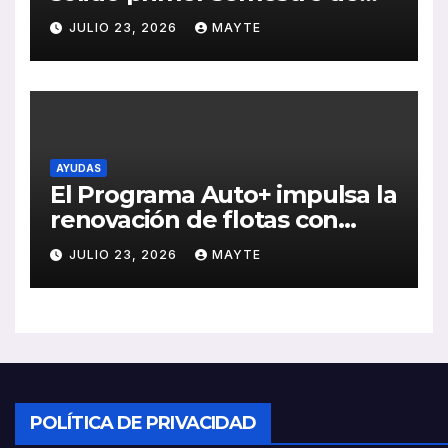
2026 con crecimiento en
JULIO 23, 2026
MAYTE
ventas, pedidos y
rentabilidad
AYUDAS
El Programa Auto+ impulsa la
renovación de flotas con
ayudas a vehículos eléctricos
JULIO 23, 2026
MAYTE
ligeros
POLÍTICA DE PRIVACIDAD