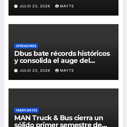
medioambiental con la
JULIO 23, 2026
MAYTE
publicación de su Memoria
de RSC 2025
OPERADORES
Dbus bate récords históricos
y consolida el auge del
transporte público en San
JULIO 23, 2026
MAYTE
Sebastián
FABRICANTES
MAN Truck & Bus cierra un
sólido primer semestre de