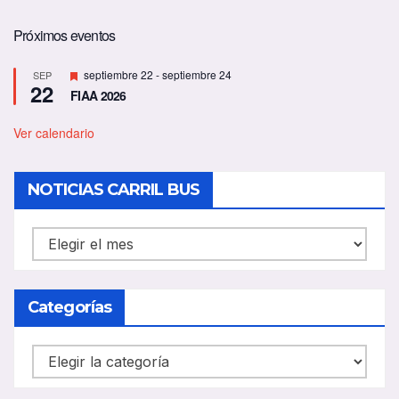
Próximos eventos
D
septiembre 22
-
septiembre 24
SEP
22
e
FIAA 2026
s
t
a
Ver calendario
c
a
d
NOTICIAS CARRIL BUS
o
NOTICIAS
CARRIL
BUS
Categorías
Categorías