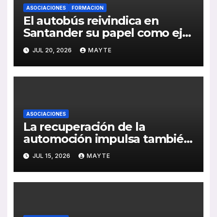
ASOCIACIONES
FORMACION
El autobús reivindica en
Santander su papel como eje
de la movilidad sostenible y la
JUL 20, 2026
MAYTE
cohesión territorial
ASOCIACIONES
La recuperación de la
automoción impulsa también
al sector del autocar: récord
JUL 15, 2026
MAYTE
de inversión y avance de la
electrificación en 2025