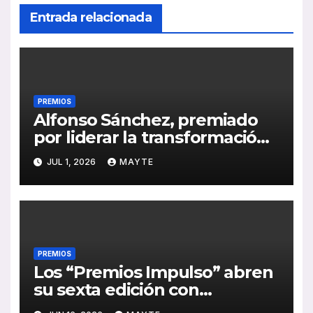
Entrada relacionada
PREMIOS
Alfonso Sánchez, premiado
por liderar la transformación
digital y sostenible de EMT
JUL 1, 2026
MAYTE
Madrid
PREMIOS
Los “Premios Impulso” abren
su sexta edición con
oportunidades para