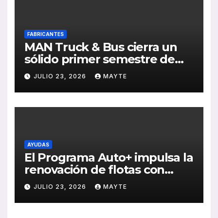
FABRICANTES
MAN Truck & Bus cierra un
sólido primer semestre de
2026 con crecimiento en
JULIO 23, 2026
MAYTE
ventas, pedidos y
rentabilidad
AYUDAS
El Programa Auto+ impulsa la
renovación de flotas con
ayudas a vehículos eléctricos
JULIO 23, 2026
MAYTE
ligeros