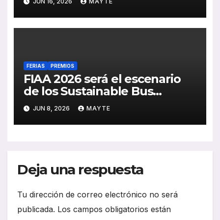
JUN 16, 2026
MAYTE
operadores de autobús y
empresas de movilidad
FERIAS
PREMIOS
FIAA 2026 será el escenario
de los Sustainable Bus
Awards 2027
JUN 8, 2026
MAYTE
Deja una respuesta
Tu dirección de correo electrónico no será
publicada.
Los campos obligatorios están