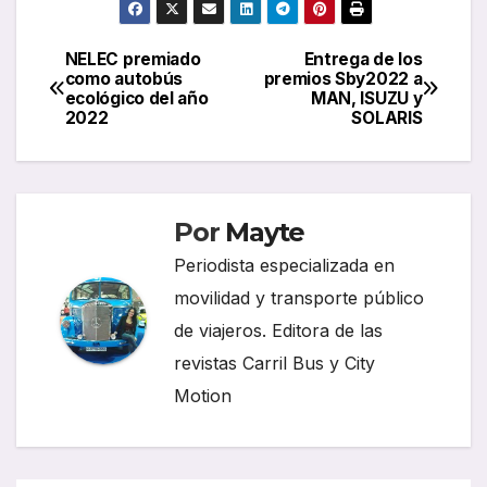
NELEC premiado
Entrega de los
Navegación
como autobús
premios Sby2022 a
ecológico del año
MAN, ISUZU y
de
2022
SOLARIS
entradas
Por
Mayte
Periodista especializada en
movilidad y transporte público
de viajeros. Editora de las
revistas Carril Bus y City
Motion