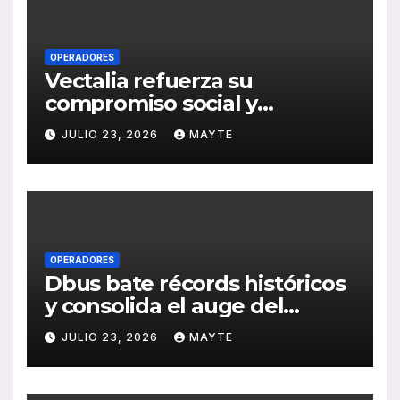
OPERADORES
Vectalia refuerza su
compromiso social y
medioambiental con la
JULIO 23, 2026
MAYTE
publicación de su Memoria
de RSC 2025
OPERADORES
Dbus bate récords históricos
y consolida el auge del
transporte público en San
JULIO 23, 2026
MAYTE
Sebastián