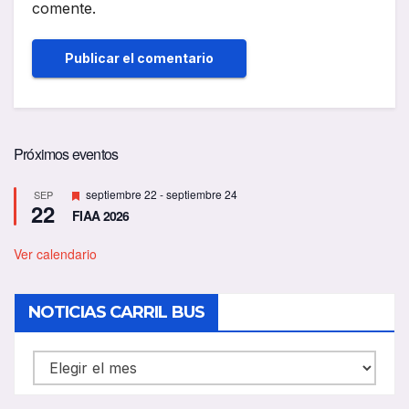
comente.
Próximos eventos
D
septiembre 22
-
septiembre 24
SEP
22
e
FIAA 2026
s
t
a
Ver calendario
c
a
d
NOTICIAS CARRIL BUS
o
NOTICIAS
CARRIL