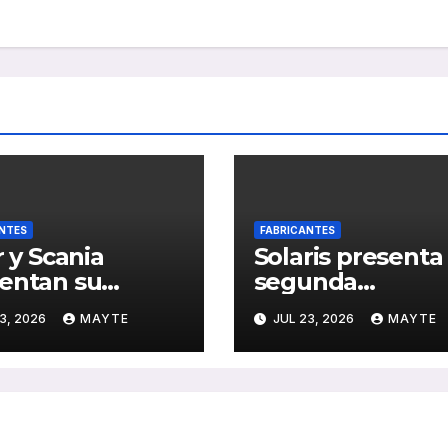
NTES
FABRICANTES
r y Scania
Solaris presenta 
entan su
segunda
idatura Coach
generación del
3, 2026
MAYTE
JUL 23, 2026
MAYTE
s SBY 2027 con
Urbino 18 Hydro
S Efficient
ante el jurado de
e plataforma
SBY 2027
er PHEV