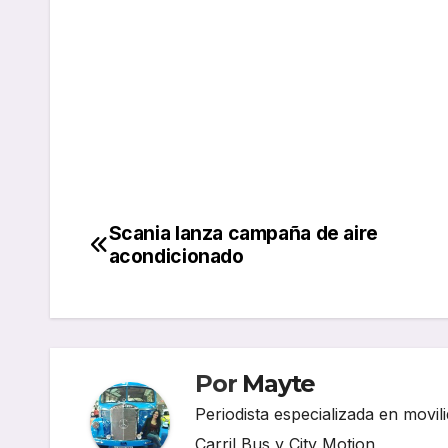
Scania lanza campaña de aire
Navegación
acondicionado
de
entradas
Por
Mayte
Periodista especializada en movili
Carril Bus y City Motion