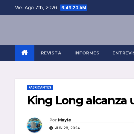
Saltar
Vie. Ago 7th, 2026
6:49:20 AM
al
contenido
REVISTA
INFORMES
ENTREVI
FABRICANTES
King Long alcanza u
Por
Mayte
JUN 28, 2024