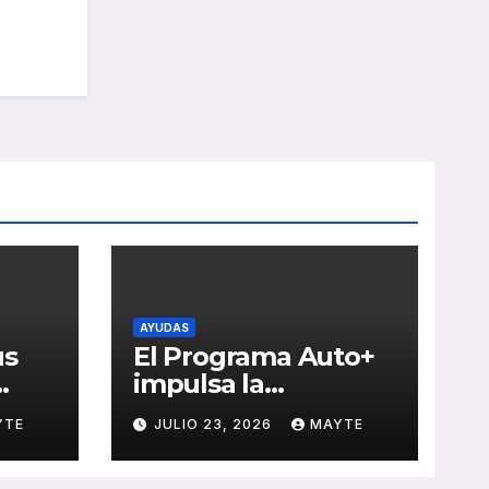
AYUDAS
us
El Programa Auto+
impulsa la
e de
renovación de flotas
YTE
JULIO 23, 2026
MAYTE
con ayudas a
vehículos eléctricos