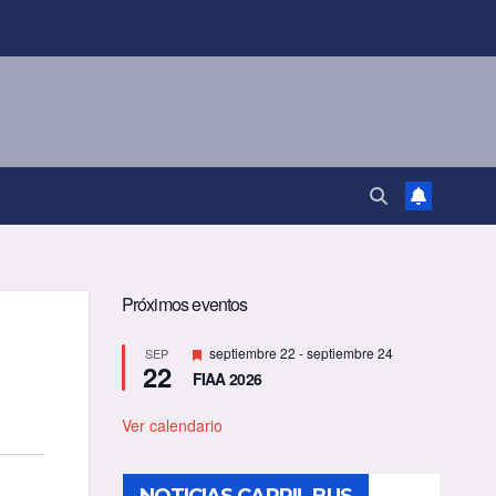
Próximos eventos
D
septiembre 22
-
septiembre 24
SEP
22
e
FIAA 2026
s
t
a
Ver calendario
c
a
d
o