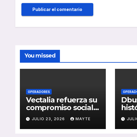
You missed
OPERADORES
OPERAD
Vectalia refuerza su
Dbus
compromiso social y
hist
medioambiental
cons
JULIO 23, 2026
MAYTE
JULI
con la publicación
del 
de su Memoria de
públ