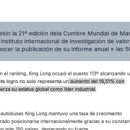
Pekín la 21ª edición dela Cumbre Mundial de Ma
nstituto internacional de investigación de valor
ocer la publicación de su informe anual » las 5
 el ranking, King Long ocupó el puesto 113º alcanzando 
ste logro no solo representa un
aumento del 19,51% con
fuerza su
estatus global como líder industrial.
e autobuses King Long mantuvo una tasa de crecimiento
grado posicionarse internacionalmente gracias a su constan
 en más 150 países, destacando su fuerte