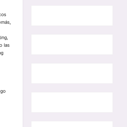
cos
emás,
ing,
o las
ng
rgo