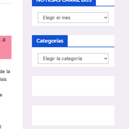
NOTICIAS CARRIL BUS
NOTICIAS
CARRIL
BUS
 a
Categorías
Categorías
de la
isis
de
l