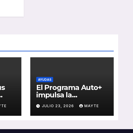
AYUDAS
us
El Programa Auto+
impulsa la
e de
renovación de flotas
YTE
JULIO 23, 2026
MAYTE
con ayudas a
vehículos eléctricos
 y
ligeros