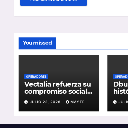
You missed
OPERADORES
OPERAD
Vectalia refuerza su
Dbus
compromiso social y
hist
medioambiental
cons
JULIO 23, 2026
MAYTE
JULI
con la publicación
del 
de su Memoria de
públ
RSC 2025
Seba