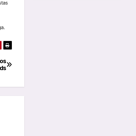
stas
ga.
los
rds