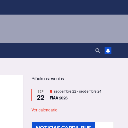
Próximos eventos
D
septiembre 22
-
septiembre 24
SEP
22
e
FIAA 2026
s
t
a
Ver calendario
c
a
d
o