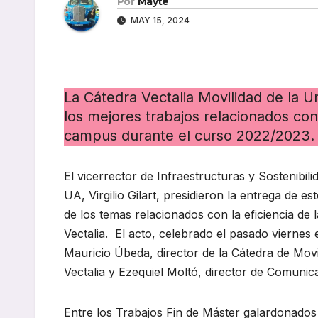
Por
Mayte
MAY 15, 2024
La Cátedra Vectalia Movilidad de la U
los mejores trabajos relacionados con
campus durante el curso 2022/2023.
El vicerrector de Infraestructuras y Sostenibili
UA, Virgilio Gilart, presidieron la entrega de e
de los temas relacionados con la eficiencia de l
Vectalia. El acto, celebrado el pasado viernes 
Mauricio Úbeda, director de la Cátedra de Movi
Vectalia y Ezequiel Moltó, director de Comunica
Entre los Trabajos Fin de Máster galardonado