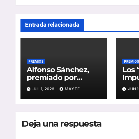
Entrada relacionada
PREMIOS
PREMIOS
Alfonso Sánchez,
Los 
premiado por
Impu
liderar la
sext
JUL 1, 2026
MAYTE
JUN 1
transformación
opor
digital y sostenible
oper
de EMT Madrid
auto
emp
Deja una respuesta
movi