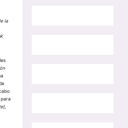
e la
PK
les
ón
ma
de
 cabo
 para
te)
,