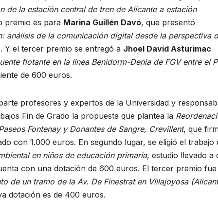
 de la estación central de tren de Alicante a estación
do premio es para
Marina Guillén Davó
, que presentó
: análisis de la comunicación digital desde la perspectiva d
. Y el tercer premio se entregó a
Jhoel David Asturimac
uente flotante en la línea Benidorm-Denia de FGV entre el 
iente de 600 euros.
 parte profesores y expertos de la Universidad y responsab
abajos Fin de Grado la propuesta que plantea la
Reordenaci
s Paseos Fontenay y Donantes de Sangre, Crevillent
, que fir
ado con 1.000 euros. En segundo lugar, se eligió el trabajo 
ambiental en niños de educación primaria
, estudio llevado a
enta con una dotación de 600 euros. El tercer premio fue
 de un tramo de la Av. De Finestrat en Villajoyosa (Alican
ya dotación es de 400 euros.