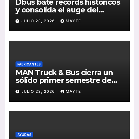
Dbus bate récords históricos
y consolida el auge del
transporte público en San
JULIO 23, 2026
MAYTE
Sebastián
FABRICANTES
MAN Truck & Bus cierra un
sólido primer semestre de
2026 con crecimiento en
JULIO 23, 2026
MAYTE
ventas, pedidos y
rentabilidad
AYUDAS