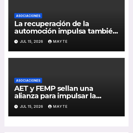
ASOCIACIONES
La recuperación de la
automoción impulsa también
al sector del autocar: récord
JUL 15, 2026
MAYTE
de inversión y avance de la
electrificación en 2025
ASOCIACIONES
AET y FEMP sellan una
alianza para impulsar la
movilidad inteligente en las
JUL 15, 2026
MAYTE
ciudades españolas