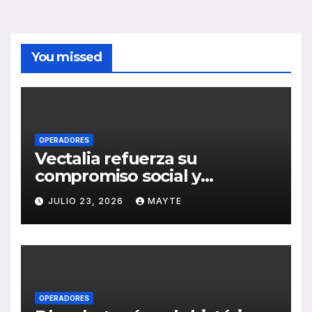
You missed
OPERADORES
Vectalia refuerza su
compromiso social y
medioambiental con la
JULIO 23, 2026
MAYTE
publicación de su Memoria
de RSC 2025
OPERADORES