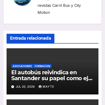
revistas Carril Bus y City
Motion
Entrada relacionada
ASOCIACIONES
FORMACION
El autobús reivindica en
Santander su papel como eje
de la movilidad sostenible y la
JUL 20, 2026
MAYTE
cohesión territorial