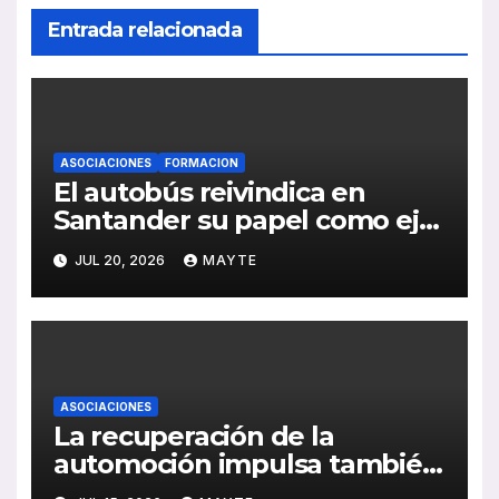
Entrada relacionada
ASOCIACIONES
FORMACION
El autobús reivindica en
Santander su papel como eje
de la movilidad sostenible y la
JUL 20, 2026
MAYTE
cohesión territorial
ASOCIACIONES
La recuperación de la
automoción impulsa también
al sector del autocar: récord