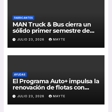
FABRICANTES
MAN Truck & Bus cierra un
sólido primer semestre de
2026 con crecimiento en
JULIO 23, 2026
MAYTE
ventas, pedidos y
rentabilidad
AYUDAS
El Programa Auto+ impulsa la
renovación de flotas con
ayudas a vehículos eléctricos
JULIO 23, 2026
MAYTE
ligeros