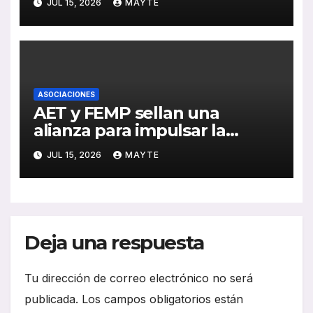
JUL 15, 2026
MAYTE
de inversión y avance de la
electrificación en 2025
ASOCIACIONES
AET y FEMP sellan una
alianza para impulsar la
movilidad inteligente en las
JUL 15, 2026
MAYTE
ciudades españolas
Deja una respuesta
Tu dirección de correo electrónico no será
publicada.
Los campos obligatorios están