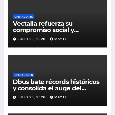
OPERADORES
Vectalia refuerza su
compromiso social y
medioambiental con la
JULIO 23, 2026
MAYTE
publicación de su Memoria
de RSC 2025
OPERADORES
Dbus bate récords históricos
y consolida el auge del
transporte público en San
JULIO 23, 2026
MAYTE
Sebastián