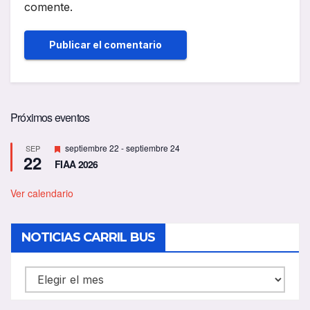
comente.
Próximos eventos
D
septiembre 22
-
septiembre 24
SEP
22
e
FIAA 2026
s
t
a
Ver calendario
c
a
d
NOTICIAS CARRIL BUS
o
NOTICIAS
CARRIL