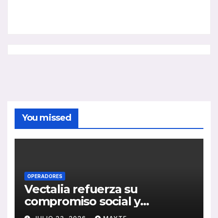
You missed
OPERADORES
Vectalia refuerza su
compromiso social y
medioambiental con la