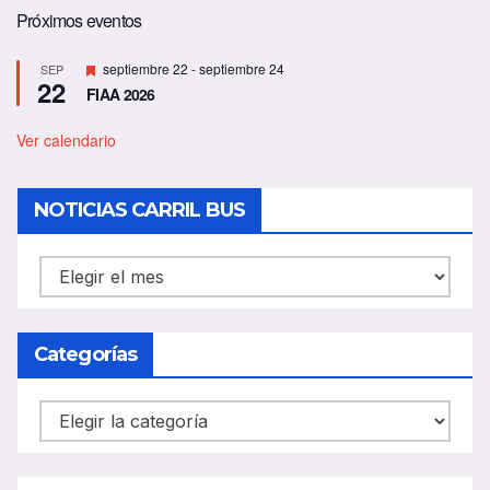
Próximos eventos
D
septiembre 22
-
septiembre 24
SEP
22
e
FIAA 2026
s
t
a
Ver calendario
c
a
d
NOTICIAS CARRIL BUS
o
NOTICIAS
CARRIL
BUS
Categorías
Categorías