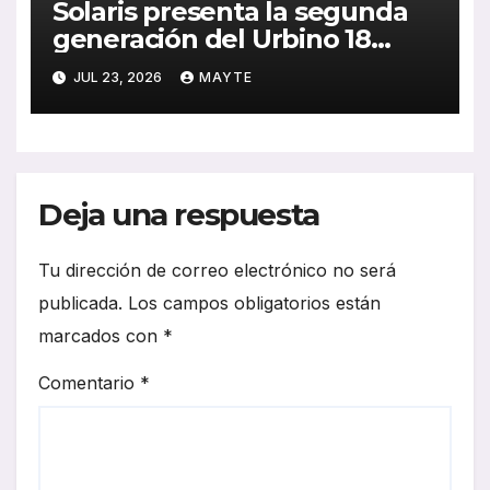
Solaris presenta la segunda
generación del Urbino 18
Hydrogen ante el jurado de
JUL 23, 2026
MAYTE
los SBY 2027
Deja una respuesta
Tu dirección de correo electrónico no será
publicada.
Los campos obligatorios están
marcados con
*
Comentario
*