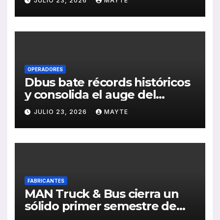
JULIO 23, 2026
MAYTE
publicación de su Memoria
de RSC 2025
OPERADORES
Dbus bate récords históricos
y consolida el auge del
transporte público en San
JULIO 23, 2026
MAYTE
Sebastián
FABRICANTES
MAN Truck & Bus cierra un
sólido primer semestre de
2026 con crecimiento en