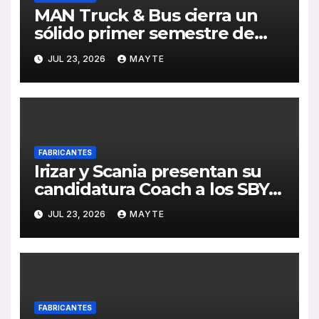
MAN Truck & Bus cierra un
sólido primer semestre de
2026 con crecimiento en
JUL 23, 2026
MAYTE
ventas, pedidos y
rentabilidad
FABRICANTES
Irizar y Scania presentan su
candidatura Coach a los SBY
2027 con el i6S Efficient sobre
JUL 23, 2026
MAYTE
plataforma Super PHEV
FABRICANTES