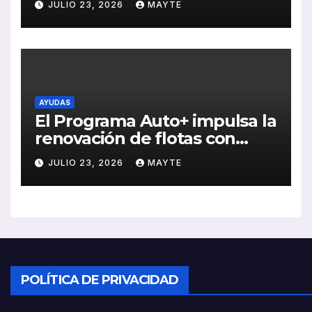
JULIO 23, 2026
MAYTE
ventas, pedidos y
rentabilidad
AYUDAS
El Programa Auto+ impulsa la
renovación de flotas con
ayudas a vehículos eléctricos
JULIO 23, 2026
MAYTE
ligeros
POLÍTICA DE PRIVACIDAD