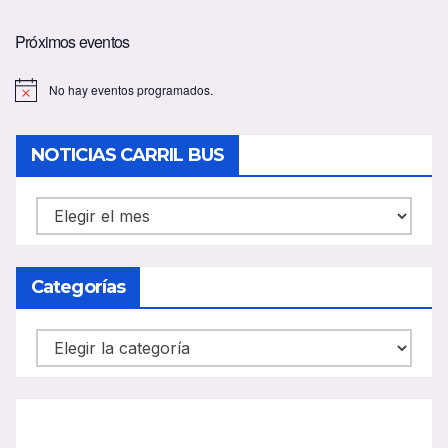
Próximos eventos
No hay eventos programados.
A
v
i
s
NOTICIAS CARRIL BUS
o
NOTICIAS
CARRIL
BUS
Categorías
Categorías