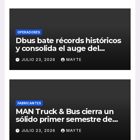
de RSC 2025
OPERADORES
Dbus bate récords históricos
y consolida el auge del
transporte público en San
JULIO 23, 2026
MAYTE
Sebastián
FABRICANTES
MAN Truck & Bus cierra un
sólido primer semestre de
2026 con crecimiento en
JULIO 23, 2026
MAYTE
ventas, pedidos y