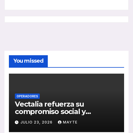
You missed
OPERADORES
Vectalia refuerza su
compromiso social y
medioambiental con la
JULIO 23, 2026
MAYTE
publicación de su Memoria