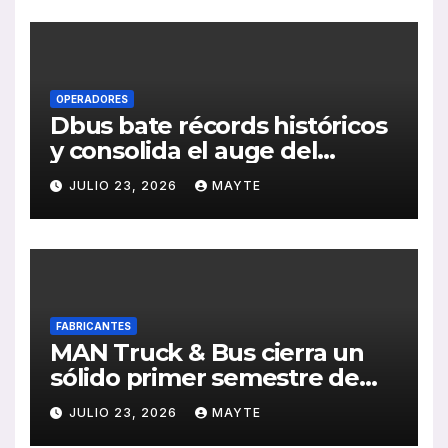
OPERADORES
Dbus bate récords históricos
y consolida el auge del
transporte público en San
JULIO 23, 2026
MAYTE
Sebastián
FABRICANTES
MAN Truck & Bus cierra un
sólido primer semestre de
2026 con crecimiento en
JULIO 23, 2026
MAYTE
ventas, pedidos y