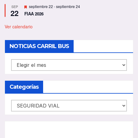
D
septiembre 22
-
septiembre 24
SEP
22
e
FIAA 2026
s
t
a
Ver calendario
c
a
d
NOTICIAS CARRIL BUS
o
NOTICIAS
CARRIL
BUS
Categorías
Categorías