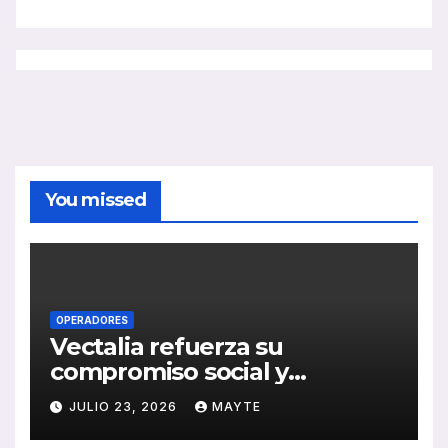
You missed
OPERADORES
Vectalia refuerza su
compromiso social y
medioambiental con la
JULIO 23, 2026
MAYTE
publicación de su Memoria
de RSC 2025