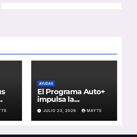
AYUDAS
us
El Programa Auto+
impulsa la
e de
renovación de flotas
YTE
JULIO 23, 2026
MAYTE
con ayudas a
vehículos eléctricos
 y
ligeros