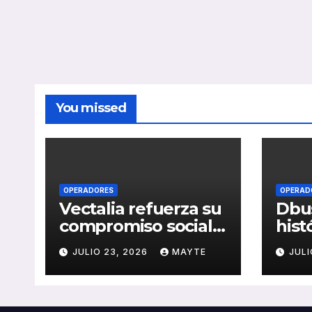
You missed
OPERADORES
OPERAD
Vectalia refuerza su
Dbus
compromiso social y
hist
medioambiental
cons
JULIO 23, 2026
MAYTE
JULI
con la publicación
del 
de su Memoria de
públ
RSC 2025
Seba