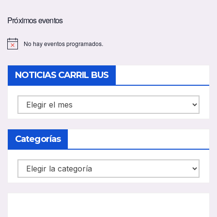
Próximos eventos
No hay eventos programados.
A
v
i
s
NOTICIAS CARRIL BUS
o
NOTICIAS
CARRIL
BUS
Categorías
Categorías