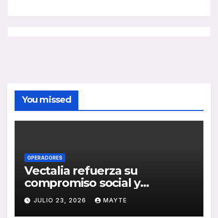
You missed
OPERADORES
Vectalia refuerza su
compromiso social y
medioambiental con la
JULIO 23, 2026
MAYTE
publicación de su Memoria