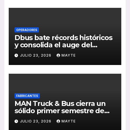
de RSC 2025
OPERADORES
Dbus bate récords históricos
y consolida el auge del
transporte público en San
JULIO 23, 2026
MAYTE
Sebastián
FABRICANTES
MAN Truck & Bus cierra un
sólido primer semestre de
2026 con crecimiento en
JULIO 23, 2026
MAYTE
ventas, pedidos y