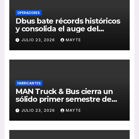
OPERADORES
Dbus bate récords históricos
y consolida el auge del
transporte público en San
JULIO 23, 2026
MAYTE
Sebastián
FABRICANTES
MAN Truck & Bus cierra un
sólido primer semestre de
2026 con crecimiento en
JULIO 23, 2026
MAYTE
ventas, pedidos y
rentabilidad