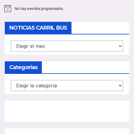
No hay eventos programados.
A
v
i
s
NOTICIAS CARRIL BUS
o
NOTICIAS
CARRIL
BUS
Categorías
Categorías