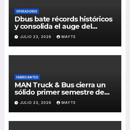
OPERADORES
Dbus bate récords históricos
y consolida el auge del
transporte público en San
JULIO 23, 2026
MAYTE
Sebastián
FABRICANTES
MAN Truck & Bus cierra un
sólido primer semestre de
2026 con crecimiento en
JULIO 23, 2026
MAYTE
ventas, pedidos y
rentabilidad