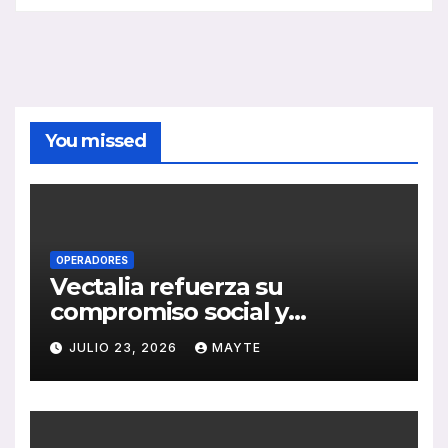
You missed
OPERADORES
Vectalia refuerza su
compromiso social y
medioambiental con la
JULIO 23, 2026
MAYTE
publicación de su Memoria
de RSC 2025