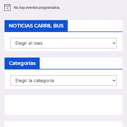
No hay eventos programados.
A
v
i
s
NOTICIAS CARRIL BUS
o
NOTICIAS
CARRIL
BUS
Categorías
Categorías