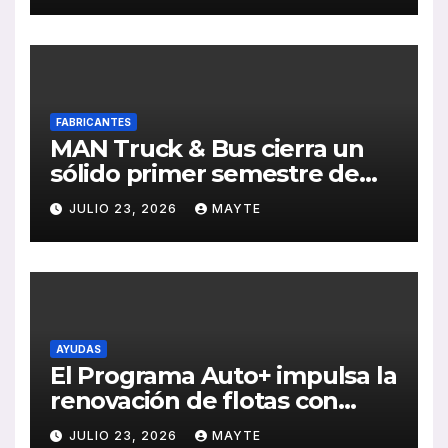
FABRICANTES
MAN Truck & Bus cierra un
sólido primer semestre de
2026 con crecimiento en
JULIO 23, 2026
MAYTE
ventas, pedidos y
rentabilidad
AYUDAS
El Programa Auto+ impulsa la
renovación de flotas con
ayudas a vehículos eléctricos
JULIO 23, 2026
MAYTE