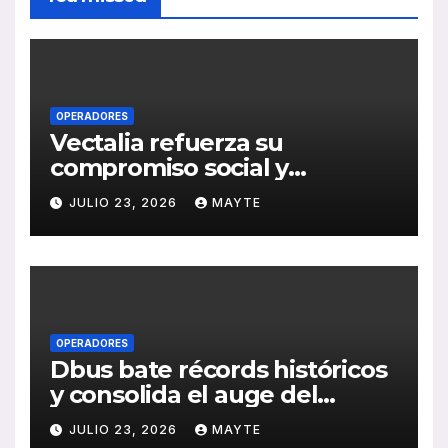
OPERADORES
Vectalia refuerza su
compromiso social y
medioambiental con la
JULIO 23, 2026
MAYTE
publicación de su Memoria
de RSC 2025
OPERADORES
Dbus bate récords históricos
y consolida el auge del
transporte público en San
JULIO 23, 2026
MAYTE
Sebastián