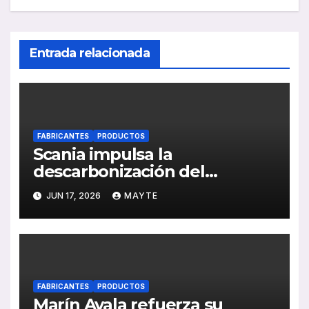
Entrada relacionada
FABRICANTES
PRODUCTOS
Scania impulsa la
descarbonización del
transporte de viajeros en sus
JUN 17, 2026
MAYTE
“Solutions Days 2026”
FABRICANTES
PRODUCTOS
Marín Ayala refuerza su