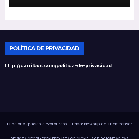
ligeros
POLÍTICA DE PRIVACIDAD
http://carrilbus.com/politica-de-privacidad
Funciona gracias a WordPress
|
Tema:
Newsup
de
Themeansar
REVISTA
INFORMES
ENTREVISTA
OPINION
SUSCRIPCION
TARIFAS