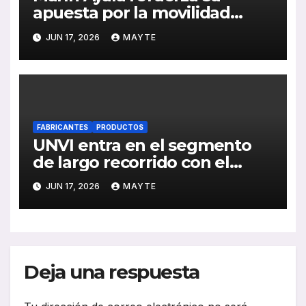
apuesta por la movilidad
eléctrica con Karsan y
JUN 17, 2026
MAYTE
presenta el e-ATA
FABRICANTES
PRODUCTOS
UNVI entra en el segmento
de largo recorrido con el
nuevo XL, una apuesta por
JUN 17, 2026
MAYTE
rentabilidad y eficiencia
operativa
Deja una respuesta