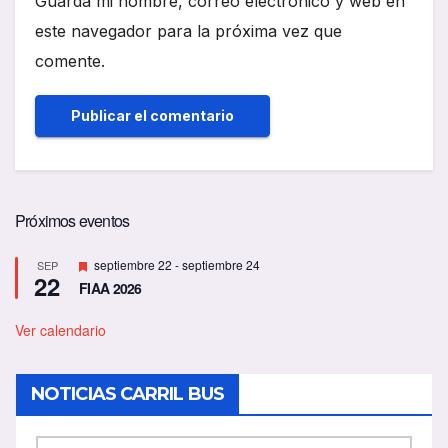
Guarda mi nombre, correo electrónico y web en
este navegador para la próxima vez que
comente.
Próximos eventos
D
septiembre 22
-
septiembre 24
SEP
22
e
FIAA 2026
s
t
a
Ver calendario
c
a
d
NOTICIAS CARRIL BUS
o