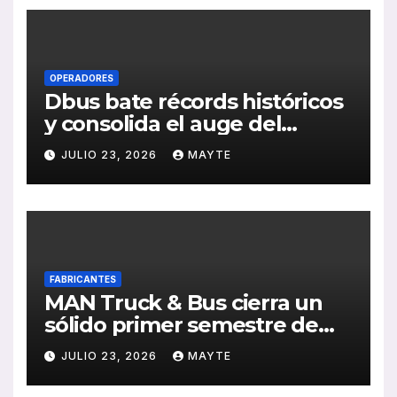
OPERADORES
Dbus bate récords históricos
y consolida el auge del
transporte público en San
JULIO 23, 2026
MAYTE
Sebastián
FABRICANTES
MAN Truck & Bus cierra un
sólido primer semestre de
2026 con crecimiento en
JULIO 23, 2026
MAYTE
ventas, pedidos y
rentabilidad