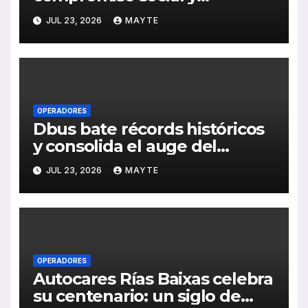
medioambiental con la
JUL 23, 2026
MAYTE
publicación de su Memoria de
RSC 2025
OPERADORES
Dbus bate récords históricos
y consolida el auge del
transporte público en San
JUL 23, 2026
MAYTE
Sebastián
OPERADORES
Autocares Rías Baixas celebra
su centenario: un siglo de