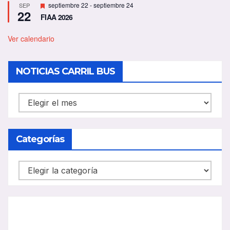
D
septiembre 22
-
septiembre 24
SEP
22
e
FIAA 2026
s
t
a
Ver calendario
c
a
d
NOTICIAS CARRIL BUS
o
NOTICIAS
CARRIL
BUS
Categorías
Categorías