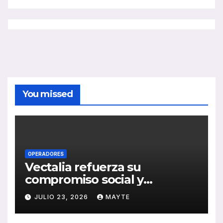
You missed
OPERADORES
Vectalia refuerza su
compromiso social y
medioambiental con la
JULIO 23, 2026
MAYTE
publicación de su Memoria
de RSC 2025