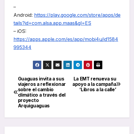
–
Android:
https://play.google.com/store/apps/de
tails?id=com.alsa.app.maas&gl=ES
– iOS:
https://apps.apple.com/es/app/mobi4u/id1584
995344
Guaguas invita a sus
La EMT renueva su
Navegación
viajeros a reflexionar
apoyo a la campaña
sobre el cambio
‘Libros a la calle’
de
climático a través del
proyecto
entradas
Arquiguaguas