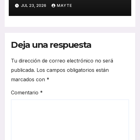
historia, esfuerzo familiar y
JUL 23, 2026
MAYTE
compromiso con el
transporte gallego
Deja una respuesta
Tu dirección de correo electrónico no será
publicada.
Los campos obligatorios están
marcados con
*
Comentario
*