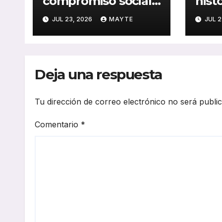
compromiso social
hist
y medioambiental
cons
JUL 23, 2026
MAYTE
JUL 2
con la publicación
del 
de su Memoria de
públ
RSC 2025
Seba
Deja una respuesta
Tu dirección de correo electrónico no será publi
Comentario
*