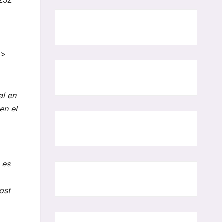
<>
al en
en el
 es
ost