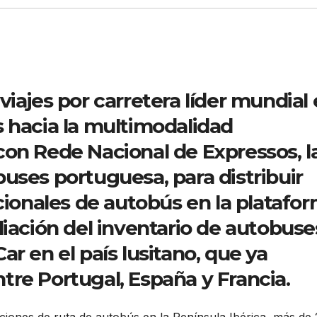
iajes por carretera líder mundial
s hacia la multimodalidad
con Rede Nacional de Expressos, l
uses portuguesa, para distribuir
cionales de autobús en la platafor
liación del inventario de autobuse
r en el país lusitano, que ya
re Portugal, España y Francia.
iones de ruta de autobús en la Península Ibérica, más de