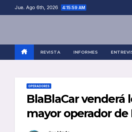
Saltar
Jue. Ago 6th, 2026
4:16:00 AM
al
contenido
REVISTA
INFORMES
ENTREVI
OPERADORES
BlaBlaCar venderá l
mayor operador de 