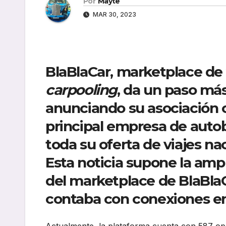
Por
Mayte
MAR 30, 2023
BlaBlaCar, marketplace de v
carpooling
, da un paso má
anunciando su asociación 
principal empresa de autob
toda su oferta de viajes na
Esta noticia supone la amp
del marketplace de BlaBlaCa
contaba con conexiones ent
Actualmente, la plataforma cuenta con 587 opc