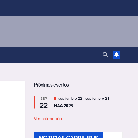
Próximos eventos
D
septiembre 22
-
septiembre 24
SEP
22
e
FIAA 2026
s
t
a
Ver calendario
c
a
d
o