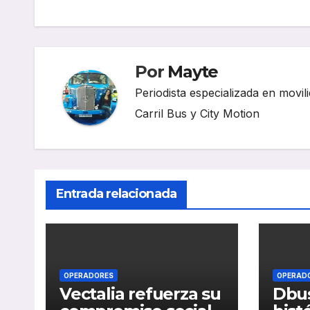
de
entradas
Por
Mayte
Periodista especializada en movili
Carril Bus y City Motion
Entrada relacionada
OPERADORES
OPERAD
Vectalia refuerza su
Dbus