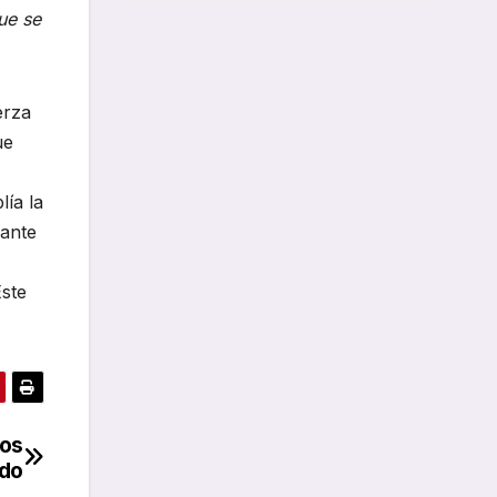
ue se
erza
ue
lía la
iante
Este
los
ado