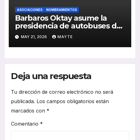
ASOCIACIONES
NOMBRAMIENTOS
Barbaros Oktay asume la
presidencia de autobuses de
ACEA en un momento clave
MAY 21, 2026
MAYTE
para la electrificación del
sector
Deja una respuesta
Tu dirección de correo electrónico no será
publicada.
Los campos obligatorios están
marcados con
*
Comentario
*