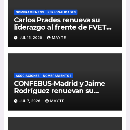
NOMBRAMIENTOS
PERSONALIDADES
Carlos Prades renueva su
liderazgo al frente de FVET
para los próximos cuatro años
JUL 15, 2026
MAYTE
ASOCIACIONES
NOMBRAMIENTOS
CONFEBUS-Madrid y Jaime
Rodríguez renuevan su
liderazgo al frente del Comité
JUL 7, 2026
MAYTE
Madrileño del Transporte por
Carretera