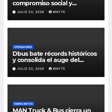
compromiso social y
medioambiental con la
JULIO 23, 2026
MAYTE
publicación de su Memoria
de RSC 2025
OPERADORES
Dbus bate récords históricos
y consolida el auge del
transporte público en San
JULIO 23, 2026
MAYTE
Sebastián
FABRICANTES
MAN Truck & Bus cierra un