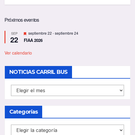
Próximos eventos
D
septiembre 22
-
septiembre 24
SEP
22
e
FIAA 2026
s
t
a
Ver calendario
c
a
d
NOTICIAS CARRIL BUS
o
NOTICIAS
CARRIL
BUS
Categorías
Categorías