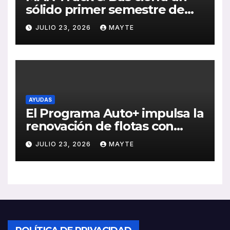
sólido primer semestre de
2026 con crecimiento en
JULIO 23, 2026
MAYTE
ventas, pedidos y
rentabilidad
AYUDAS
El Programa Auto+ impulsa la
renovación de flotas con
ayudas a vehículos eléctricos
JULIO 23, 2026
MAYTE
ligeros