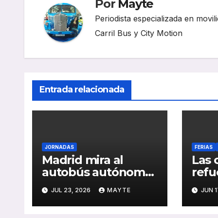
Por
Mayte
Periodista especializada en movili
Carril Bus y City Motion
Entrada relacionada
JORNADAS
FERIAS
Madrid mira al
Las 
autobús autónomo
refu
como una de las
tran
JUL 23, 2026
MAYTE
JUN 1
grandes apuestas
ante
para la movilidad
dema