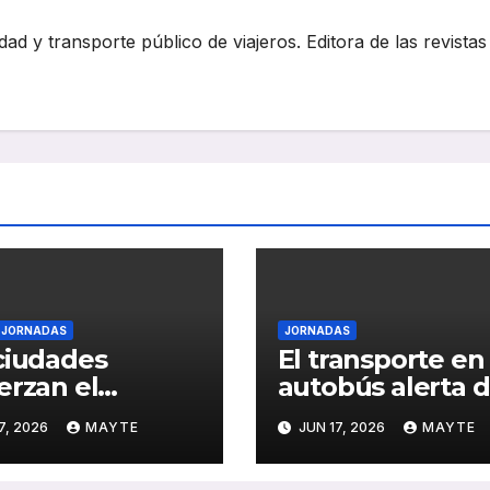
dad y transporte público de viajeros. Editora de las revistas
JORNADAS
JORNADAS
ciudades
El transporte en
erzan el
autobús alerta d
sporte público
impacto del
7, 2026
MAYTE
JUN 17, 2026
MAYTE
 el reto de la
absentismo en l
nda, la
calidad del servi