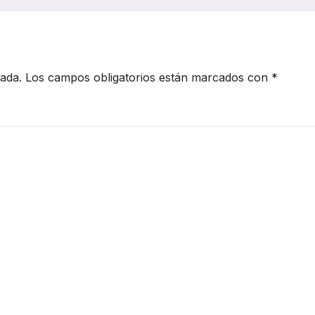
enibilidad y la
talización
cada.
Los campos obligatorios están marcados con
*