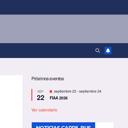
Próximos eventos
D
septiembre 22
-
septiembre 24
SEP
22
e
FIAA 2026
s
t
a
Ver calendario
c
a
d
o