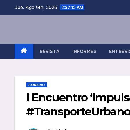
Saltar
Jue. Ago 6th, 2026
2:37:13 AM
al
contenido
REVISTA
INFORMES
ENTREVI
JORNADAS
I Encuentro ‘Impul
#TransporteUrbano 