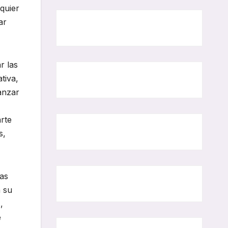
lquier
ar
r las
tiva,
anzar
arte
s,
las
n su
,
e