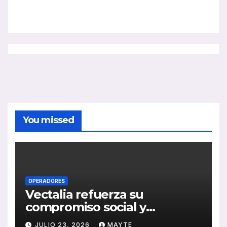
You missed
OPERADORES
Vectalia refuerza su
compromiso social y
medioambiental con la
JULIO 23, 2026
MAYTE