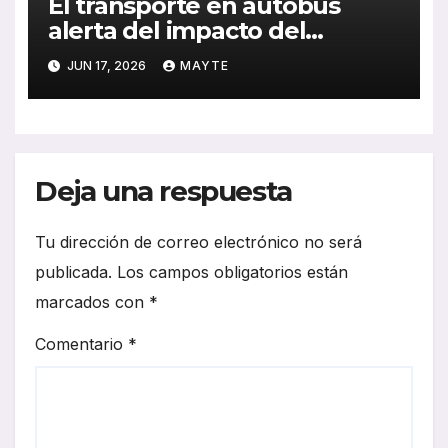
El transporte en autobús
alerta del impacto del
absentismo en la calidad del
JUN 17, 2026
MAYTE
servicio
Deja una respuesta
Tu dirección de correo electrónico no será
publicada.
Los campos obligatorios están
marcados con
*
Comentario
*