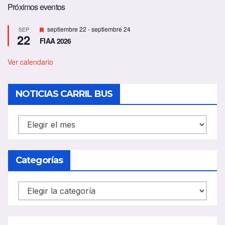
Próximos eventos
D
septiembre 22
-
septiembre 24
SEP
22
e
FIAA 2026
s
t
a
Ver calendario
c
a
d
NOTICIAS CARRIL BUS
o
NOTICIAS
CARRIL
BUS
Categorías
Categorías