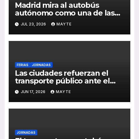
Madrid mira al autobús
autónomo como una de las
grandes apuestas para la
JUL 23, 2026
MAYTE
movilidad del futuro
FERIAS
JORNADAS
Las ciudades refuerzan el
transporte público ante el
reto de la demanda, la
JUN 17, 2026
MAYTE
sostenibilidad y la
digitalización
JORNADAS