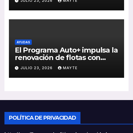
JULIO 23, 2026
MAYTE
ventas, pedidos y
rentabilidad
AYUDAS
El Programa Auto+ impulsa la
renovación de flotas con
ayudas a vehículos eléctricos
JULIO 23, 2026
MAYTE
ligeros
POLÍTICA DE PRIVACIDAD