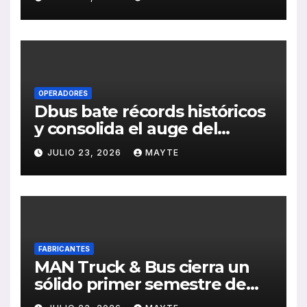
publicación de su Memoria
de RSC 2025
OPERADORES
Dbus bate récords históricos
y consolida el auge del
transporte público en San
JULIO 23, 2026
MAYTE
Sebastián
FABRICANTES
MAN Truck & Bus cierra un
sólido primer semestre de
2026 con crecimiento en