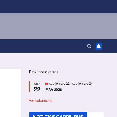
Próximos eventos
D
septiembre 22
-
septiembre 24
SEP
22
e
FIAA 2026
s
t
a
Ver calendario
c
a
d
o