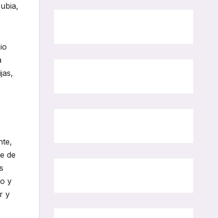
ubia,
io
a
jas,
nte,
e de
s
po y
r y