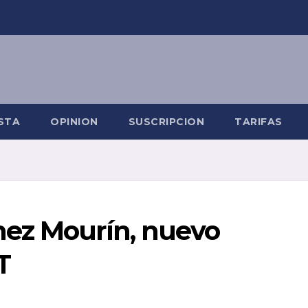
STA
OPINION
SUSCRIPCION
TARIFAS
nez Mourín, nuevo
T