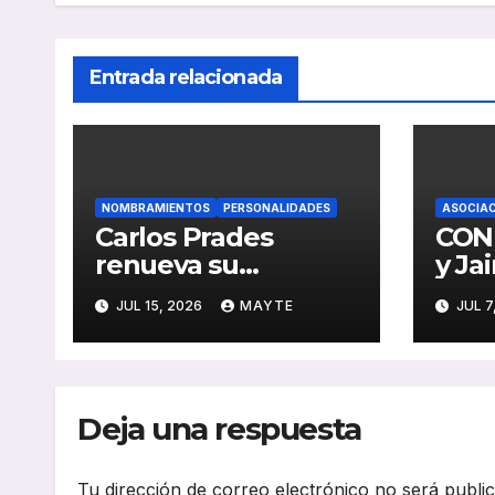
Entrada relacionada
NOMBRAMIENTOS
PERSONALIDADES
ASOCIAC
Carlos Prades
CON
renueva su
y Ja
liderazgo al frente
renu
JUL 15, 2026
MAYTE
JUL 7
de FVET para los
lide
próximos cuatro
del 
años
Madr
Tran
Deja una respuesta
Carr
Tu dirección de correo electrónico no será publi