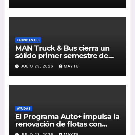
Sebastián
FABRICANTES
MAN Truck & Bus cierra un
sólido primer semestre de
2026 con crecimiento en
JULIO 23, 2026
MAYTE
ventas, pedidos y
rentabilidad
AYUDAS
El Programa Auto+ impulsa la
renovación de flotas con
ayudas a vehículos eléctricos
JULIO 23, 2026
MAYTE