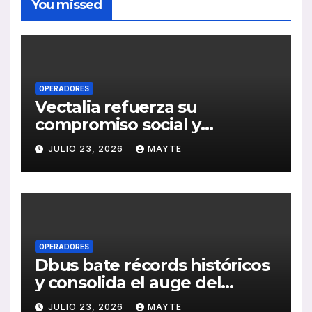
You missed
OPERADORES
Vectalia refuerza su
compromiso social y
medioambiental con la
JULIO 23, 2026
MAYTE
publicación de su Memoria
de RSC 2025
OPERADORES
Dbus bate récords históricos
y consolida el auge del
transporte público en San
JULIO 23, 2026
MAYTE