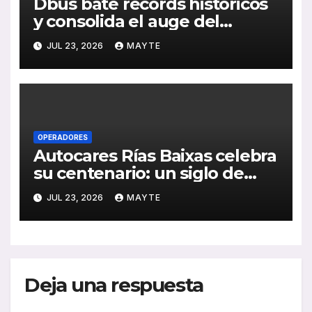
Dbus bate récords históricos
y consolida el auge del
transporte público en San
JUL 23, 2026
MAYTE
Sebastián
OPERADORES
Autocares Rías Baixas celebra
su centenario: un siglo de
historia, esfuerzo familiar y
JUL 23, 2026
MAYTE
compromiso con el
transporte gallego
Deja una respuesta