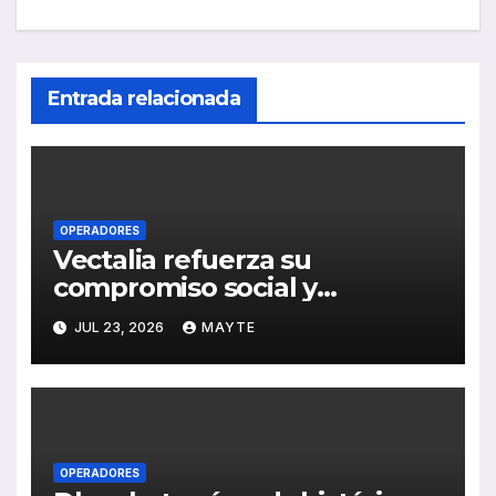
Entrada relacionada
OPERADORES
Vectalia refuerza su
compromiso social y
medioambiental con la
JUL 23, 2026
MAYTE
publicación de su Memoria de
RSC 2025
OPERADORES