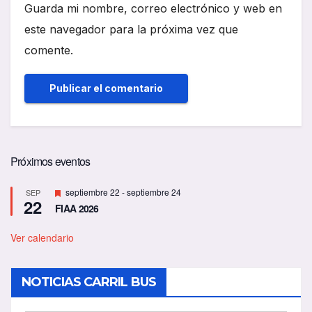
Guarda mi nombre, correo electrónico y web en
este navegador para la próxima vez que
comente.
Próximos eventos
D
septiembre 22
-
septiembre 24
SEP
22
e
FIAA 2026
s
t
a
Ver calendario
c
a
d
NOTICIAS CARRIL BUS
o