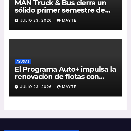
MAN Truck & Bus cierra un
sólido primer semestre de
2026 con crecimiento en
JULIO 23, 2026
MAYTE
ventas, pedidos y
rentabilidad
AYUDAS
El Programa Auto+ impulsa la
renovación de flotas con
ayudas a vehículos eléctricos
JULIO 23, 2026
MAYTE
ligeros