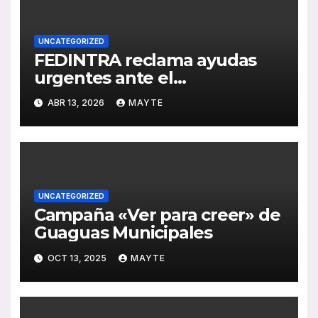
UNCATEGORIZED
FEDINTRA reclama ayudas
urgentes ante el
encarecimiento de los
ABR 13, 2026
MAYTE
combustibles y fija los retos
del transporte en Andalucía
UNCATEGORIZED
Campaña «Ver para creer» de
Guaguas Municipales
OCT 13, 2025
MAYTE