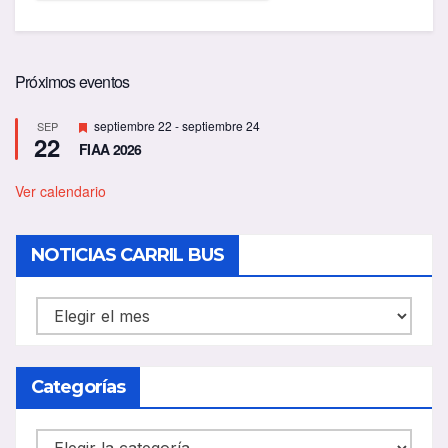
Próximos eventos
D
septiembre 22
-
septiembre 24
SEP
22
e
FIAA 2026
s
t
a
Ver calendario
c
a
d
NOTICIAS CARRIL BUS
o
NOTICIAS
CARRIL
BUS
Categorías
Categorías