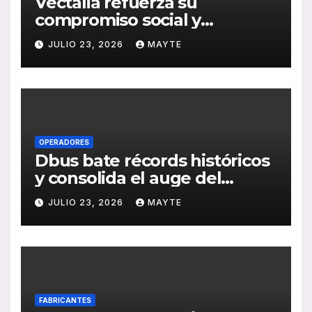
Vectalia refuerza su
compromiso social y
medioambiental con la
JULIO 23, 2026
MAYTE
publicación de su Memoria
de RSC 2025
OPERADORES
Dbus bate récords históricos
y consolida el auge del
transporte público en San
JULIO 23, 2026
MAYTE
Sebastián
FABRICANTES